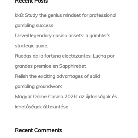
Recent Posts
kk8: Study the genius mindset for professional
gambling success
Unveil legendary casino assets: a gambler’s
strategic guide.
Ruedas de la fortuna electrizantes: Lucha por
grandes premios en Sapphirebet
Relish the exciting advantages of solid
gambling groundwork
Magyar Online Casino 2026: az újdonságok és
lehetőségek áttekintése
Recent Comments