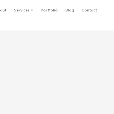
out
Services
Portfolio
Blog
Contact