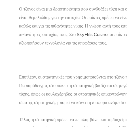
Ο τζόγος είναι μια δραστηριότητα που συνδυάζει τύχη και
είναι θεμελιώδης για την επιτυχία. Οι παίκτες πρέπει να εί
καθώς και για τις πιθανότητες νίκης. Η γνώση αυτή τους επι
πιθανότητες επιτυχίας τους. Στο
SkyHills Casino
, οι παίκτ
αξιοποιήσουν τεχνολογία για τις αποφάσεις τους.
Επιπλέον, οι στρατηγικές που χρησιμοποιούνται στο τζόγο 
Για παράδειγμα, στο πόκερ, η στρατηγική βασίζεται σε μεγ
τύχης, όπως οι κουλοχέρηδες, οι στρατηγικές επικεντρώνον
σωστής στρατηγικής μπορεί να κάνει τη διαφορά ανάμεσα σε
Τέλος, η στρατηγική πρέπει να περιλαμβάνει και τη διαχείρ