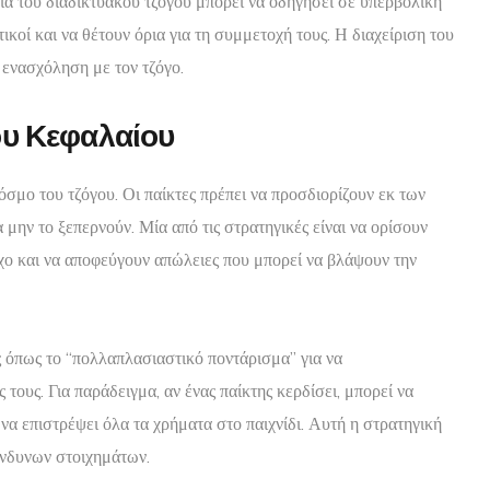
λία του διαδικτυακού τζόγου μπορεί να οδηγήσει σε υπερβολική
ικοί και να θέτουν όρια για τη συμμετοχή τους. Η διαχείριση του
η ενασχόληση με τον τζόγο.
ου Κεφαλαίου
όσμο του τζόγου. Οι παίκτες πρέπει να προσδιορίζουν εκ των
 μην το ξεπερνούν. Μία από τις στρατηγικές είναι να ορίσουν
γχο και να αποφεύγουν απώλειες που μπορεί να βλάψουν την
ς όπως το “πολλαπλασιαστικό ποντάρισμα” για να
 τους. Για παράδειγμα, αν ένας παίκτης κερδίσει, μπορεί να
να επιστρέψει όλα τα χρήματα στο παιχνίδι. Αυτή η στρατηγική
ίνδυνων στοιχημάτων.