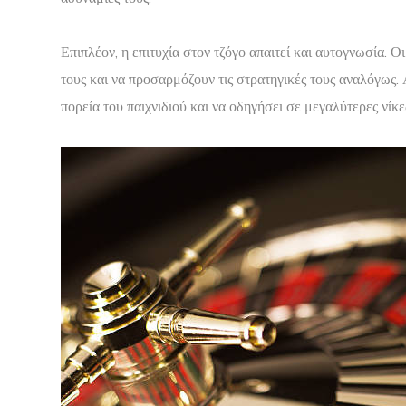
Επιπλέον, η επιτυχία στον τζόγο απαιτεί και αυτογνωσία. Ο
τους και να προσαρμόζουν τις στρατηγικές τους αναλόγως.
πορεία του παιχνιδιού και να οδηγήσει σε μεγαλύτερες νίκε