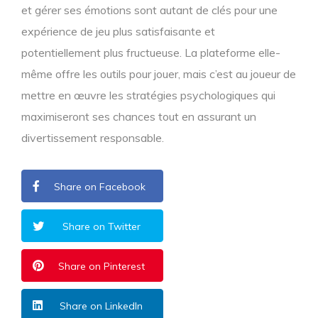
et gérer ses émotions sont autant de clés pour une
expérience de jeu plus satisfaisante et
potentiellement plus fructueuse. La plateforme elle-
même offre les outils pour jouer, mais c’est au joueur de
mettre en œuvre les stratégies psychologiques qui
maximiseront ses chances tout en assurant un
divertissement responsable.
Share on Facebook
Share on Twitter
Share on Pinterest
Share on LinkedIn