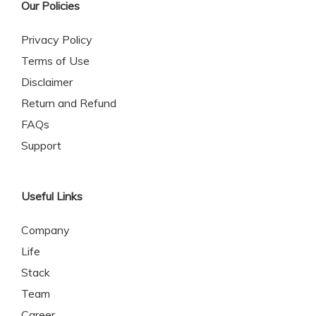
Our Policies
Privacy Policy
Terms of Use
Disclaimer
Return and Refund
FAQs
Support
Useful Links
Company
Life
Stack
Team
Career