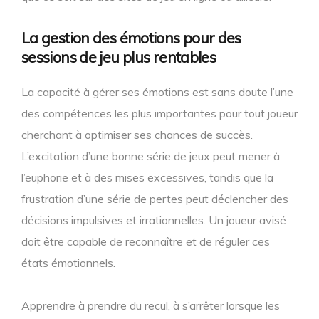
La gestion des émotions pour des
sessions de jeu plus rentables
La capacité à gérer ses émotions est sans doute l’une
des compétences les plus importantes pour tout joueur
cherchant à optimiser ses chances de succès.
L’excitation d’une bonne série de jeux peut mener à
l’euphorie et à des mises excessives, tandis que la
frustration d’une série de pertes peut déclencher des
décisions impulsives et irrationnelles. Un joueur avisé
doit être capable de reconnaître et de réguler ces
états émotionnels.
Apprendre à prendre du recul, à s’arrêter lorsque les