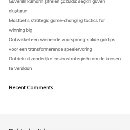
Güvenilir kumarın şifreleri çözüldü: seçkin güven
oluşturun
Mostbet’s strategic game-changing tactics for
winning big
Ontwikkel een winnende voorsprong: solide goktips
voor een transformerende speelervaring
Ontdek uitzonderlijke casinostrategieën om de kansen
te verslaan
Recent Comments