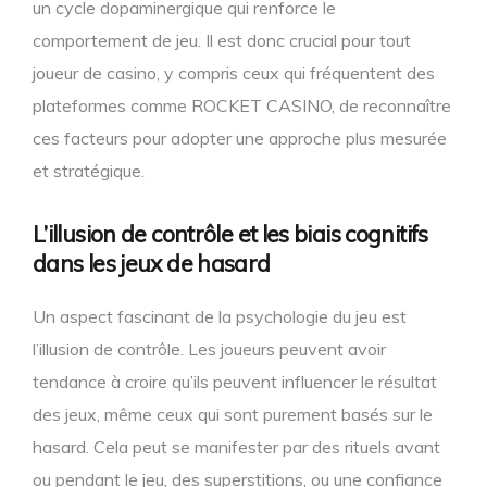
un cycle dopaminergique qui renforce le
comportement de jeu. Il est donc crucial pour tout
joueur de casino, y compris ceux qui fréquentent des
plateformes comme ROCKET CASINO, de reconnaître
ces facteurs pour adopter une approche plus mesurée
et stratégique.
L’illusion de contrôle et les biais cognitifs
dans les jeux de hasard
Un aspect fascinant de la psychologie du jeu est
l’illusion de contrôle. Les joueurs peuvent avoir
tendance à croire qu’ils peuvent influencer le résultat
des jeux, même ceux qui sont purement basés sur le
hasard. Cela peut se manifester par des rituels avant
ou pendant le jeu, des superstitions, ou une confiance