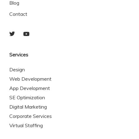
Blog
Contact
Services
Design
Web Development
App Development
SE Optimization
Digital Marketing
Corporate Services
Virtual Staffing