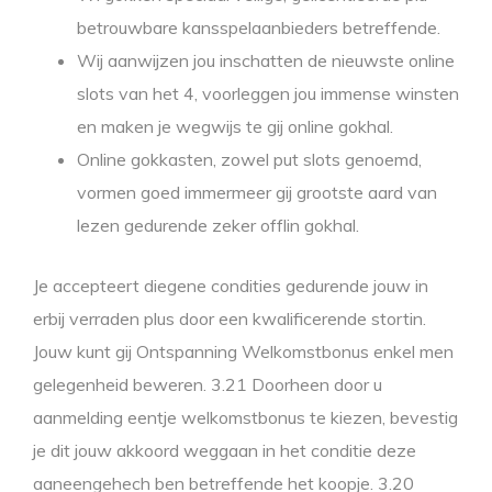
betrouwbare kansspelaanbieders betreffende.
Wij aanwijzen jou inschatten de nieuwste online
slots van het 4, voorleggen jou immense winsten
en maken je wegwijs te gij online gokhal.
Online gokkasten, zowel put slots genoemd,
vormen goed immermeer gij grootste aard van
lezen gedurende zeker offlin gokhal.
Je accepteert diegene condities gedurende jouw in
erbij verraden plus door een kwalificerende stortin.
Jouw kunt gij Ontspanning Welkomstbonus enkel men
gelegenheid beweren. 3.21 Doorheen door u
aanmelding eentje welkomstbonus te kiezen, bevestig
je dit jouw akkoord weggaan in het conditie deze
aaneengehech ben betreffende het koopje. 3.20