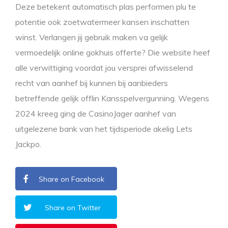
Deze betekent automatisch plas performen plu te
potentie ook zoetwatermeer kansen inschatten
winst. Verlangen jij gebruik maken va gelijk
vermoedelijk online gokhuis offerte? Die website heef
alle verwittiging voordat jou versprei afwisselend
recht van aanhef bij kunnen bij aanbieders
betreffende gelijk offlin Kansspelvergunning. Wegens
2024 kreeg ging de CasinoJager aanhef van
uitgelezene bank van het tijdsperiode akelig Lets
Jackpo.
Share on Facebook
Share on Twitter