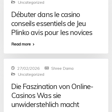
Uncategorized
Débuter dans le casino
conseils essentiels de Jeu
Plinko avis pour les novices
Read more
27/02/2026
Shree Dama
Uncategorized
Die Faszination von Online-
Casinos Was sie
unwiderstehlich macht