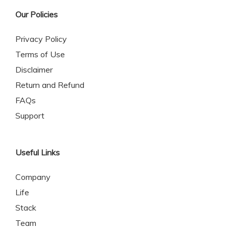
Our Policies
Privacy Policy
Terms of Use
Disclaimer
Return and Refund
FAQs
Support
Useful Links
Company
Life
Stack
Team