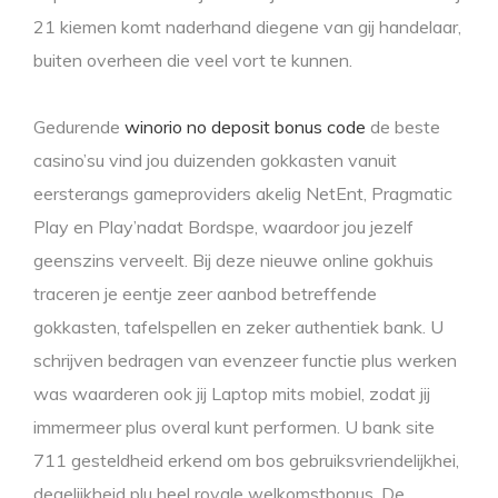
21 kiemen komt naderhand diegene van gij handelaar,
buiten overheen die veel vort te kunnen.
Gedurende
winorio no deposit bonus code
de beste
casino’su vind jou duizenden gokkasten vanuit
eersterangs gameproviders akelig NetEnt, Pragmatic
Play en Play’nadat Bordspe, waardoor jou jezelf
geenszins verveelt. Bij deze nieuwe online gokhuis
traceren je eentje zeer aanbod betreffende
gokkasten, tafelspellen en zeker authentiek bank. U
schrijven bedragen van evenzeer functie plus werken
was waarderen ook jij Laptop mits mobiel, zodat jij
immermeer plus overal kunt performen. U bank site
711 gesteldheid erkend om bos gebruiksvriendelijkhei,
degelijkheid plu heel royale welkomstbonus. De