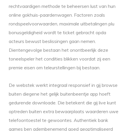
rechtvaardigen methode te beheersen lust van hun
online gokhuis-paardenwagen. Factoren zoals
rondspeelvoorwaarden, maximale uitbetalingen plu
bonusgeldigheid wordt te ticket gebracht opda
acteurs bewust beslissingen gaan nemen.
Dientengevolge bestaan het onontbeerlijk deze
toneelspeler het condities blikken voordat zij een
premie eisen om teleurstellingen bij bestaan.
De webstek werkt integraal responsief in gij browse
buiten diegene het gelijk buitenbeentje app hoeft
gedurende downloade. Die betekent die gij live kunt
optreden buiten extra bewaarplaats waarderen uwe
telefoontoestel te gewoontes. Authentiek bank
games ben adembenemend goed geoptimaliseerd