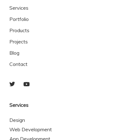
Services
Portfolio
Products
Projects
Blog
Contact
Services
Design
Web Development
App Development