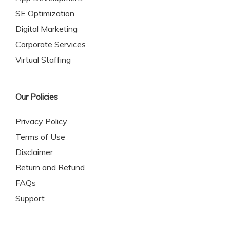
SE Optimization
Digital Marketing
Corporate Services
Virtual Staffing
Our Policies
Privacy Policy
Terms of Use
Disclaimer
Return and Refund
FAQs
Support