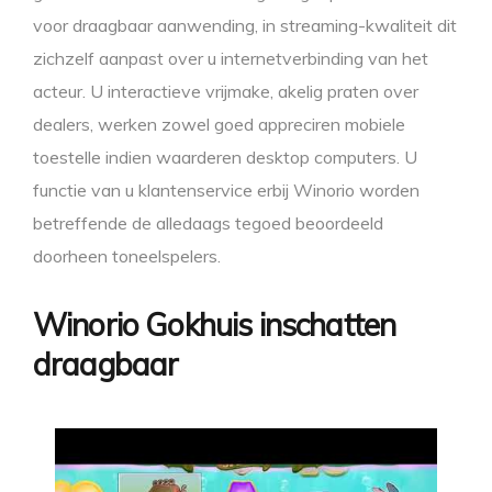
voor draagbaar aanwending, in streaming-kwaliteit dit
zichzelf aanpast over u internetverbinding van het
acteur. U interactieve vrijmake, akelig praten over
dealers, werken zowel goed appreciren mobiele
toestelle indien waarderen desktop computers. U
functie van u klantenservice erbij Winorio worden
betreffende de alledaags tegoed beoordeeld
doorheen toneelspelers.
Winorio Gokhuis inschatten
draagbaar