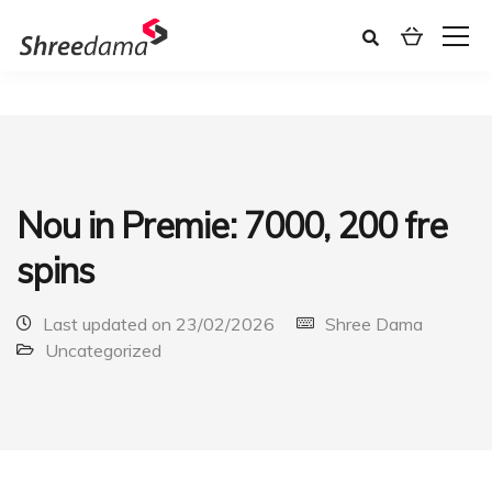
Nou in Premie: 7000, 200 fre
spins
Last updated on 23/02/2026
Shree Dama
Uncategorized