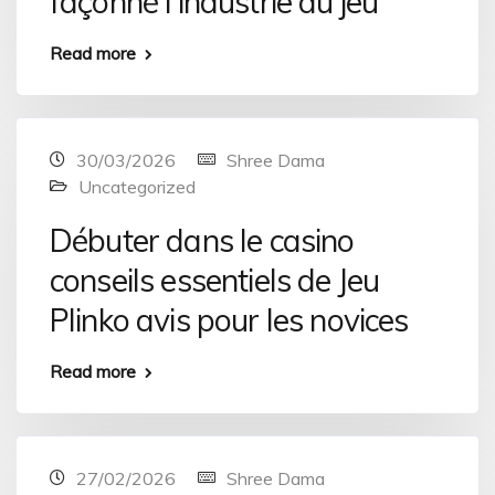
façonné l'industrie du jeu
Read more
30/03/2026
Shree Dama
Uncategorized
Débuter dans le casino
conseils essentiels de Jeu
Plinko avis pour les novices
Read more
27/02/2026
Shree Dama