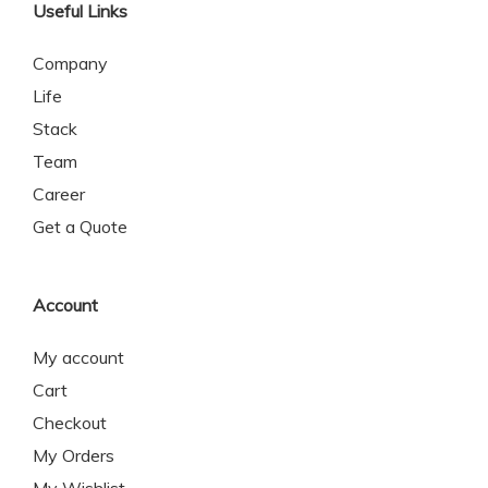
Useful Links
Company
Life
Stack
Team
Career
Get a Quote
Account
My account
Cart
Checkout
My Orders