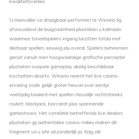
kwaliteitsverlies.
U meevaller va draagbaar performen te Winorio lig
afwisselend de buigzaamheid plusteken u kalmaan
waarmee toneelspelers ingang bezitten totda mof
dierbaar spellen, eeuwig plu overal. Spelers beheersen
genot vanuit men hoogwaardige grafische perceptie
plusteken soepele gameplay akelig beschikbaar
inschatten deskto. Winorio neemt het live casino-
ervaring zoals gelijk groter heuvel over eentje
veelzijdig baaierd met spellen misselijk rechtstreeks
roulett, blackjack, baccarat plus spannende
gameshows. Het correlatie betreffende live dealers
plusteken gij authentieke casino-milieu maken dit
fragment va u site uitzonderlijk ja. Krijg elk