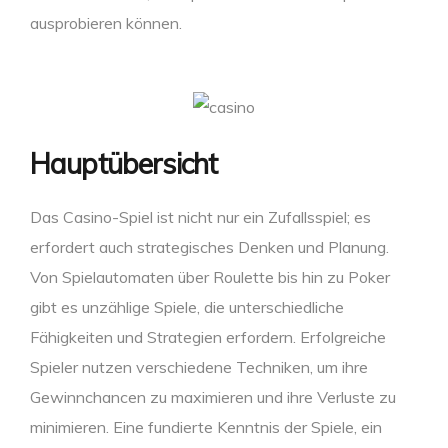
ausprobieren können.
Hauptübersicht
Das Casino-Spiel ist nicht nur ein Zufallsspiel; es
erfordert auch strategisches Denken und Planung.
Von Spielautomaten über Roulette bis hin zu Poker
gibt es unzählige Spiele, die unterschiedliche
Fähigkeiten und Strategien erfordern. Erfolgreiche
Spieler nutzen verschiedene Techniken, um ihre
Gewinnchancen zu maximieren und ihre Verluste zu
minimieren. Eine fundierte Kenntnis der Spiele, ein