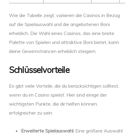
Wie die Tabelle zeigt, variieren die Casinos in Bezug
auf die Spielauswahl und die angebotenen Boni
erheblich. Die Wahl eines Casinos, das eine breite
Palette von Spielen und attraktive Boni bietet, kann
deine Gewinnchancen erheblich steigern.
Schlüsselvorteile
Es gibt viele Vorteile, die du berücksichtigen solltest,
wenn du im Casino spielst. Hier sind einige der
wichtigsten Punkte, die dir helfen können,
erfolgreicher zu sein:
Erweiterte Spielauswahl:
Eine größere Auswahl