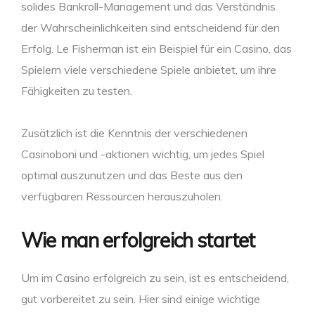
solides Bankroll-Management und das Verständnis
der Wahrscheinlichkeiten sind entscheidend für den
Erfolg. Le Fisherman ist ein Beispiel für ein Casino, das
Spielern viele verschiedene Spiele anbietet, um ihre
Fähigkeiten zu testen.
Zusätzlich ist die Kenntnis der verschiedenen
Casinoboni und -aktionen wichtig, um jedes Spiel
optimal auszunutzen und das Beste aus den
verfügbaren Ressourcen herauszuholen.
Wie man erfolgreich startet
Um im Casino erfolgreich zu sein, ist es entscheidend,
gut vorbereitet zu sein. Hier sind einige wichtige