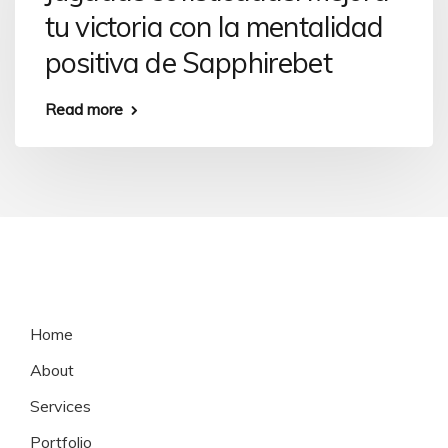
tu victoria con la mentalidad
positiva de Sapphirebet
Read more
Home
About
Services
Portfolio