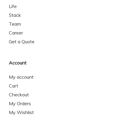
Life
Stack
Team
Career
Get a Quote
Account
My account
Cart
Checkout
My Orders
My Wishlist