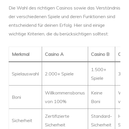
Die Wahl des richtigen Casinos sowie das Verständnis
der verschiedenen Spiele und deren Funktionen sind
entscheidend für deinen Erfolg. Hier sind einige
wichtige Kriterien, die du berücksichtigen solltest:
Merkmal
Casino A
Casino B
Casi
1.500+
Spielauswahl
2.000+ Spiele
3.00
Spiele
Willkommensbonus
Keine
Will
Boni
von 100%
Boni
von 
Zertifizierte
Standard-
Hoch
Sicherheit
Sicherheit
Sicherheit
Siche