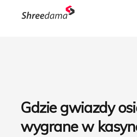
Gdzie gwiazdy osi
wygrane w kasyn