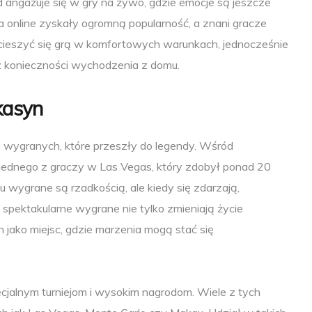
 angażuje się w gry na żywo, gdzie emocje są jeszcze
na online zyskały ogromną popularność, a znani gracze
 cieszyć się grą w komfortowych warunkach, jednocześnie
 konieczności wychodzenia z domu.
kasyn
 wygranych, które przeszły do legendy. Wśród
 jednego z graczy w Las Vegas, który zdobył ponad 20
 wygrane są rzadkością, ale kiedy się zdarzają,
pektakularne wygrane nie tylko zmieniają życie
jako miejsc, gdzie marzenia mogą stać się
ecjalnym turniejom i wysokim nagrodom. Wiele z tych