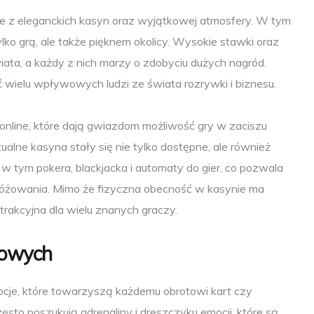
ie z eleganckich kasyn oraz wyjątkowej atmosfery. W tym
lko grą, ale także pięknem okolicy. Wysokie stawki oraz
iata, a każdy z nich marzy o zdobyciu dużych nagród.
 wielu wpływowych ludzi ze świata rozrywki i biznesu.
online, które dają gwiazdom możliwość gry w zaciszu
alne kasyna stały się nie tylko dostępne, ale również
 w tym pokera, blackjacka i automaty do gier, co pozwala
różowania. Mimo że fizyczna obecność w kasynie ma
 atrakcyjna dla wielu znanych graczy.
dowych
mocje, które towarzyszą każdemu obrotowi kart czy
zęsto poszukują adrenaliny i dreszczyku emocji, które są