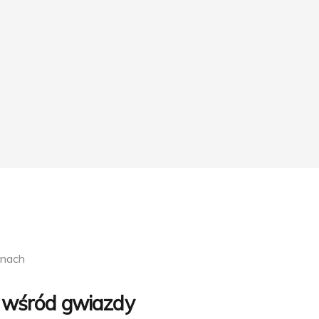
ynach
 wśród gwiazdy