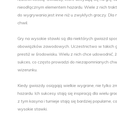
nieodłącznym elementem hazardu. Wiele z nich traktuj
do wygrywania jest inne niż u zwykłych graczy. Dla
chwil.
Gry na wysokie stawki są dla niektórych gwiazd spo
obowiązków zawodowych. Uczestnictwo w takich grach
prestiż w środowisku. Wielu z nich chce udowodnić, ż
sukces, co często prowadzi do niezapomnianych chwil 
wizerunku.
Kiedy gwiazdy osiągają wielkie wygrane, nie tylko zm
hazardu. Ich sukcesy stają się inspiracją dla wielu 
z tym kasyna i turnieje stają się bardziej popularne,
wysokie stawki.