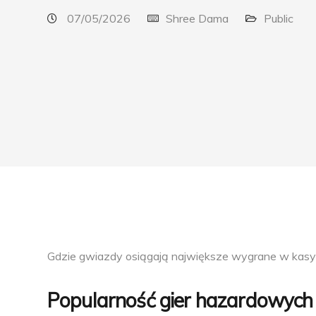
07/05/2026
Shree Dama
Public
Gdzie gwiazdy osiągają największe wygrane w kas
Popularność gier hazardowych