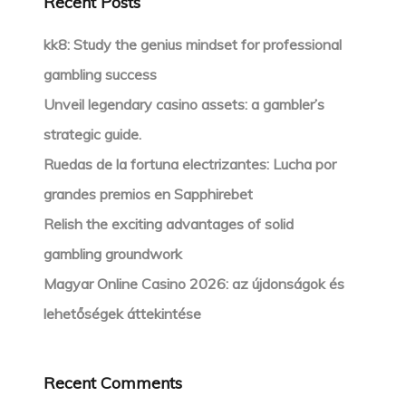
Recent Posts
kk8: Study the genius mindset for professional
gambling success
Unveil legendary casino assets: a gambler’s
strategic guide.
Ruedas de la fortuna electrizantes: Lucha por
grandes premios en Sapphirebet
Relish the exciting advantages of solid
gambling groundwork
Magyar Online Casino 2026: az újdonságok és
lehetőségek áttekintése
Recent Comments