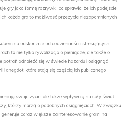
e gry jako formę rozrywki, co sprawia, że ich podejście
 nich każda gra to możliwość przeżycia niezapomnianych
sobem na odskocznię od codzienności i stresujących
 to nie tylko rywalizacja o pieniądze, ale także o
e potrafi odnaleźć się w świecie hazardu i osiągnąć
i anegdot, które stają się częścią ich publicznego
ieniają swoje życie, ale także wpływają na cały świat
graczy, którzy marzą o podobnych osiągnięciach. W związku
 co generuje coraz większe zainteresowanie grami na