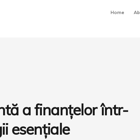
Home
Ab
tă a finanțelor într-
ii esențiale