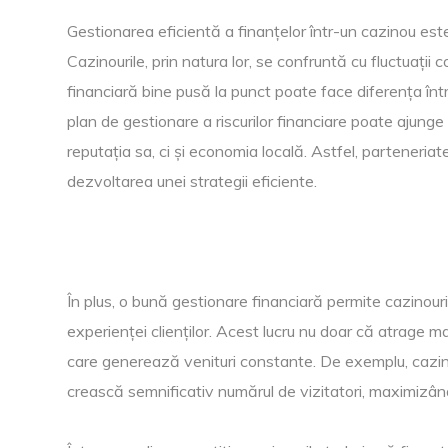
Gestionarea eficientă a finanțelor într-un cazinou est
Cazinourile, prin natura lor, se confruntă cu fluctuații con
financiară bine pusă la punct poate face diferența într
plan de gestionare a riscurilor financiare poate ajunge
reputația sa, ci și economia locală. Astfel, parteneri
dezvoltarea unei strategii eficiente.
În plus, o bună gestionare financiară permite cazinour
experienței clienților. Acest lucru nu doar că atrage ma
care generează venituri constante. De exemplu, cazinou
crească semnificativ numărul de vizitatori, maximizând