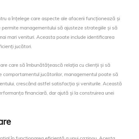
ru a înțelege care aspecte ale afacerii funcționează și
e permite managementului să ajusteze strategiile și să
i mari venituri. Aceasta poate include identificarea
cienți jucători.
are care să îmbunătățească relația cu clienții și să
spre comportamentul jucătorilor, managementul poate să
ntului, crescând astfel satisfacția și veniturile. Această
ormanța financiară, dar ajută și la construirea unei
are
țial în funcționarea eficientă a unui cazinou. Acesta