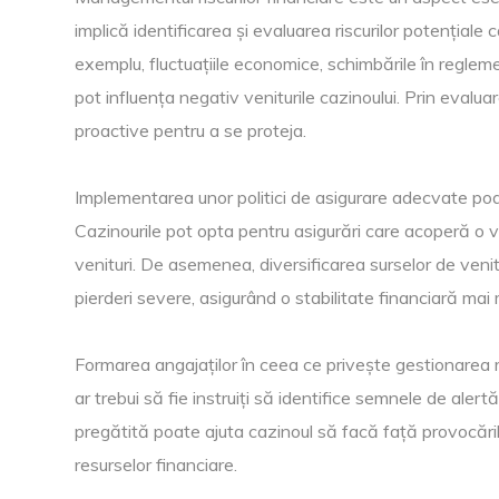
implică identificarea și evaluarea riscurilor potențiale 
exemplu, fluctuațiile economice, schimbările în reglem
pot influența negativ veniturile cazinoului. Prin evalu
proactive pentru a se proteja.
Implementarea unor politici de asigurare adecvate poate c
Cazinourile pot opta pentru asigurări care acoperă o va
venituri. De asemenea, diversificarea surselor de venit 
pierderi severe, asigurând o stabilitate financiară mai
Formarea angajaților în ceea ce privește gestionarea r
ar trebui să fie instruiți să identifice semnele de aler
pregătită poate ajuta cazinoul să facă față provocăril
resurselor financiare.