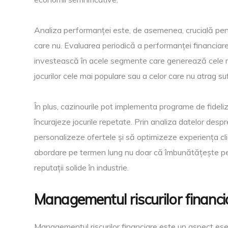
Analiza performanței este, de asemenea, crucială pent
care nu. Evaluarea periodică a performanței financiar
investească în acele segmente care generează cele ma
jocurilor cele mai populare sau a celor care nu atrag sufi
În plus, cazinourile pot implementa programe de fideliz
încurajeze jocurile repetate. Prin analiza datelor de
personalizeze ofertele și să optimizeze experiența clie
abordare pe termen lung nu doar că îmbunătățește perf
reputații solide în industrie.
Managementul riscurilor financi
Managementul riscurilor financiare este un aspect esen