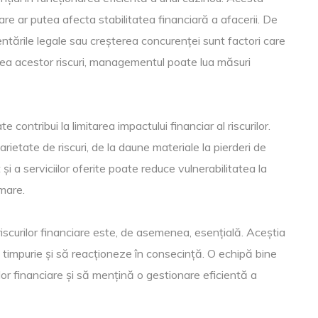
care ar putea afecta stabilitatea financiară a afacerii. De
entările legale sau creșterea concurenței sunt factori care
area acestor riscuri, managementul poate lua măsuri
ontribui la limitarea impactului financiar al riscurilor.
rietate de riscuri, de la daune materiale la pierderi de
și a serviciilor oferite poate reduce vulnerabilitatea la
 mare.
iscurilor financiare este, de asemenea, esențială. Aceștia
tă timpurie și să reacționeze în consecință. O echipă bine
or financiare și să mențină o gestionare eficientă a