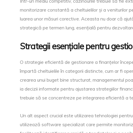
Într-un mediu competitiv, cazinourile trebuie să fie ext
monitorizare constantă a cheltuielilor și a veniturilor 
luarea unor măsuri corective. Aceasta nu doar că ajută l
strategică pe termen lung, esențială pentru dezvoltare
Strategii esențiale pentru gesti
O strategie eficientă de gestionare a finanțelor începe 
împartă cheltuielile în categorii distincte, cum ar fi opera
crearea unui buget bine structurat, managementul poat
ia decizii informate pentru ajustarea strategiilor fin
trebuie să se concentreze pe integrarea eficientă a te
Un alt aspect crucial este utilizarea tehnologiei pentr
utilizează software specializat care permite monitorizar