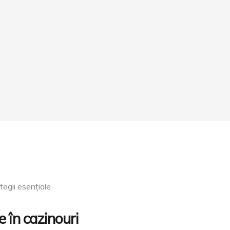
tegii esențiale
e în cazinouri