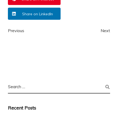
Share on LinkedIn
Previous
Next
Recent Posts