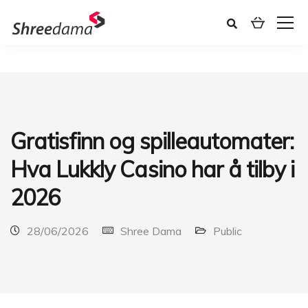
Gratisfinn og spilleautomater:
Hva Lukkly Casino har å tilby i
2026
28/06/2026
Shree Dama
Public