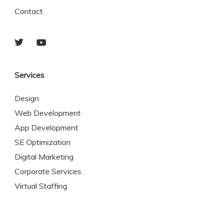
Contact
Services
Design
Web Development
App Development
SE Optimization
Digital Marketing
Corporate Services
Virtual Staffing