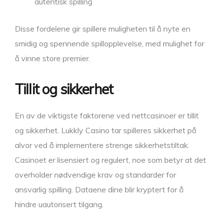
autentisk spilling
Disse fordelene gir spillere muligheten til å nyte en
smidig og spennende spillopplevelse, med mulighet for
å vinne store premier.
Tillit og sikkerhet
En av de viktigste faktorene ved nettcasinoer er tillit
og sikkerhet. Lukkly Casino tar spilleres sikkerhet på
alvor ved å implementere strenge sikkerhetstiltak.
Casinoet er lisensiert og regulert, noe som betyr at det
overholder nødvendige krav og standarder for
ansvarlig spilling. Dataene dine blir kryptert for å
hindre uautorisert tilgang.