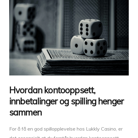
Hvordan kontooppsett,
innbetalinger og spilling henger
sammen
For å få en god spillopplevelse hos Lukkly Casino, er
det essensielt at du forstår hvordan kontooppsett,