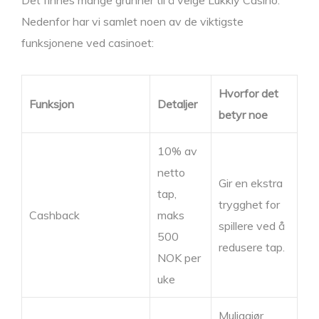
Nedenfor har vi samlet noen av de viktigste
funksjonene ved casinoet:
Hvorfor det
Funksjon
Detaljer
betyr noe
10% av
netto
Gir en ekstra
tap,
trygghet for
Cashback
maks
spillere ved å
500
redusere tap.
NOK per
uke
Muliggjør