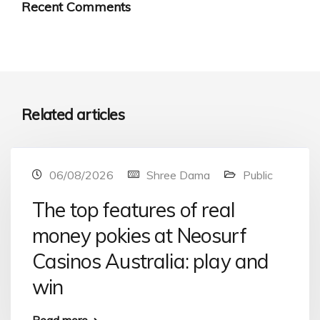
Recent Comments
Related articles
06/08/2026
Shree Dama
Public
The top features of real
money pokies at Neosurf
Casinos Australia: play and
win