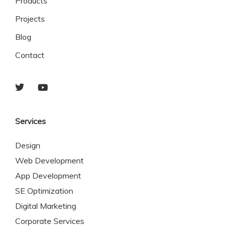
Products
Projects
Blog
Contact
Services
Design
Web Development
App Development
SE Optimization
Digital Marketing
Corporate Services