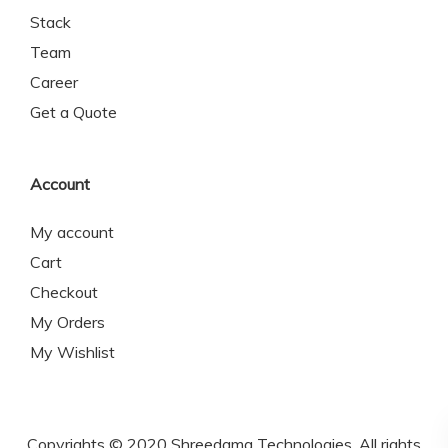
Stack
Team
Career
Get a Quote
Account
My account
Cart
Checkout
My Orders
My Wishlist
Copyrights © 2020 Shreedama Technologies. All rights