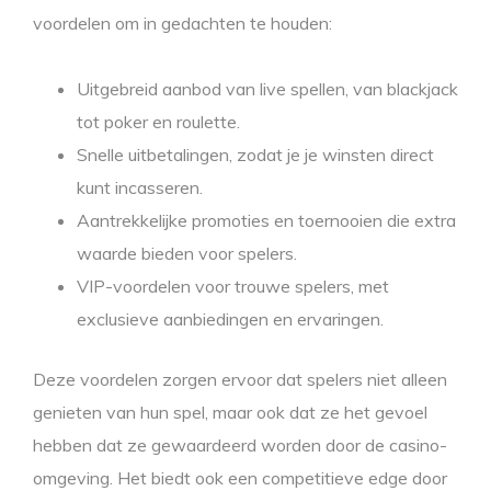
voordelen om in gedachten te houden:
Uitgebreid aanbod van live spellen, van blackjack
tot poker en roulette.
Snelle uitbetalingen, zodat je je winsten direct
kunt incasseren.
Aantrekkelijke promoties en toernooien die extra
waarde bieden voor spelers.
VIP-voordelen voor trouwe spelers, met
exclusieve aanbiedingen en ervaringen.
Deze voordelen zorgen ervoor dat spelers niet alleen
genieten van hun spel, maar ook dat ze het gevoel
hebben dat ze gewaardeerd worden door de casino-
omgeving. Het biedt ook een competitieve edge door