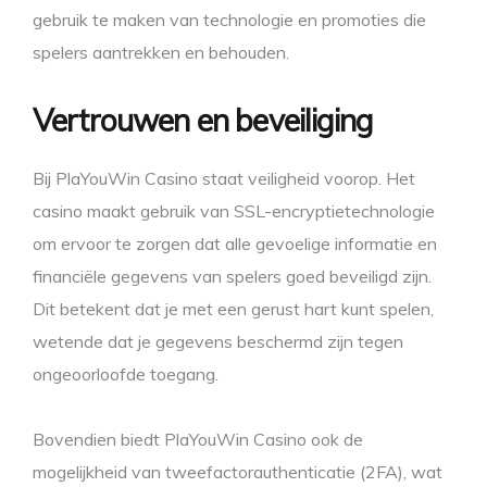
gebruik te maken van technologie en promoties die
spelers aantrekken en behouden.
Vertrouwen en beveiliging
Bij PlaYouWin Casino staat veiligheid voorop. Het
casino maakt gebruik van SSL-encryptietechnologie
om ervoor te zorgen dat alle gevoelige informatie en
financiële gegevens van spelers goed beveiligd zijn.
Dit betekent dat je met een gerust hart kunt spelen,
wetende dat je gegevens beschermd zijn tegen
ongeoorloofde toegang.
Bovendien biedt PlaYouWin Casino ook de
mogelijkheid van tweefactorauthenticatie (2FA), wat