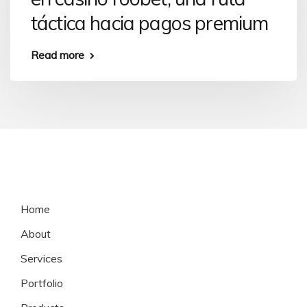
táctica hacia pagos premium
Read more
Home
About
Services
Portfolio