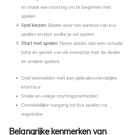
en maak een storting om te beginnen met
spelen.
Spel kiezen:
Blader door het aanbod van live
spellen en kies welke je wil spelen.
Start met spelen:
Neem plaats aan een virtuele
tafel en geniet van de interactie met de dealer
en andere spelers.
Snel aanmelden met een gebruiksvriendelijke
interface
Snelle en veilige stortingsmethoden
Onmiddellijke toegang tot live spellen na
registratie
Belangrijke kenmerken van