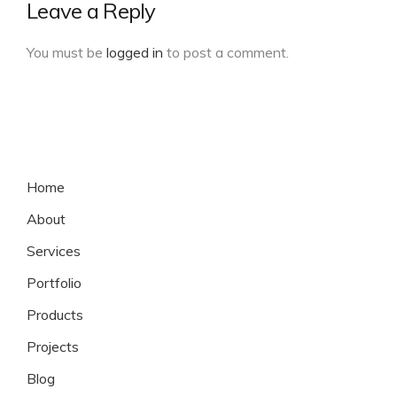
Leave a Reply
You must be
logged in
to post a comment.
Home
About
Services
Portfolio
Products
Projects
Blog