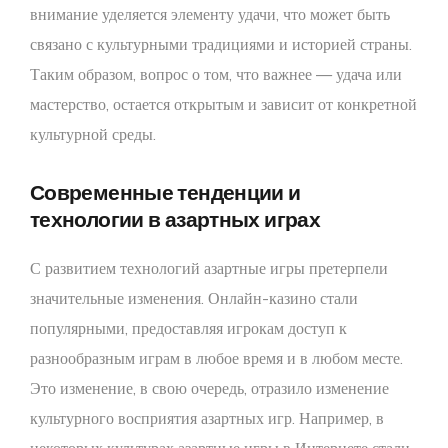
внимание уделяется элементу удачи, что может быть
связано с культурными традициями и историей страны.
Таким образом, вопрос о том, что важнее — удача или
мастерство, остается открытым и зависит от конкретной
культурной среды.
Современные тенденции и
технологии в азартных играх
С развитием технологий азартные игры претерпели
значительные изменения. Онлайн-казино стали
популярными, предоставляя игрокам доступ к
разнообразным играм в любое время и в любом месте.
Это изменение, в свою очередь, отразило изменение
культурного восприятия азартных игр. Например, в
некоторых культурах азартные игры в Интернете стали