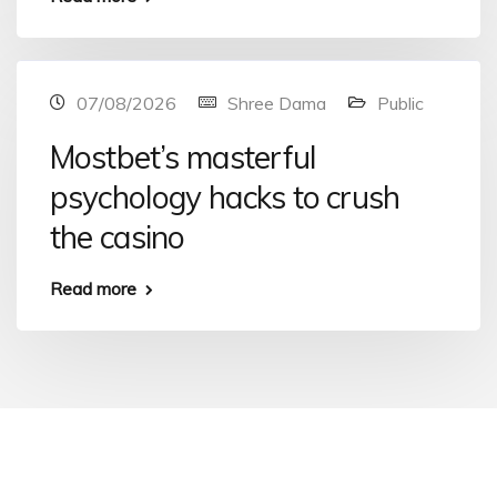
07/08/2026
Shree Dama
Public
Mostbet’s masterful
psychology hacks to crush
the casino
Read more