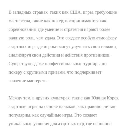
В западных странах, таких как США, игры, требующие
мастерства, такие как покер, воспринимаются как
соревнования, где умение и стратегия играют более
важную роль, чем удача. Это создает особую атмосферу
азартных игр, где игроки могут улучшать свои навыки,
анализируя свои действия и действия противников.
Существуют даже профессиональные турниры по
покеру с крупными призами, что подчеркивает
значение мастерства.
Между тем, в других культурах, такие как Южная Корея,
азартные игры на основе навыков, как правило, не так
популярны, как случайные игры. Это создает
уникальные условия для азартных игр, где основное