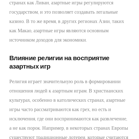
странах как Ливан, азартные игры регулируются
государством, и это позволяет создавать легальные
казино. В то же время, в других регионах Азии, таких
как Макао, азартные игры являются основным
источником доходов для экономики.
Влияние религии на восприятие
азартных игр
Религия играет значительную роль в формировании
отношения людей к азартным играм. В христианских
культурах, особенно в католических странах, азартные
игры часто рассматриваются как грех, но есть и
исключения, где они воспринимаются как развлечение,
а не как порок. Например, в некоторых странах Европы
существуют традиционные лотереи, которые считаются