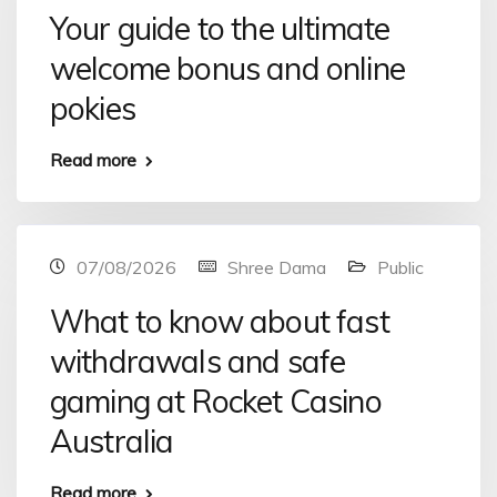
Your guide to the ultimate
welcome bonus and online
pokies
Read more
07/08/2026
Shree Dama
Public
What to know about fast
withdrawals and safe
gaming at Rocket Casino
Australia
Read more