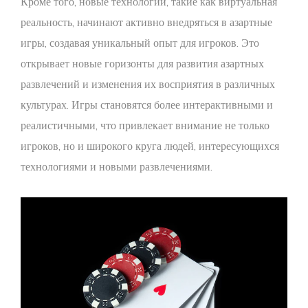
Кроме того, новые технологии, такие как виртуальная
реальность, начинают активно внедряться в азартные
игры, создавая уникальный опыт для игроков. Это
открывает новые горизонты для развития азартных
развлечений и изменения их восприятия в различных
культурах. Игры становятся более интерактивными и
реалистичными, что привлекает внимание не только
игроков, но и широкого круга людей, интересующихся
технологиями и новыми развлечениями.