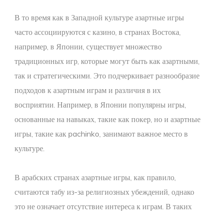
В то время как в Западной культуре азартные игры
часто ассоциируются с казино, в странах Востока,
например, в Японии, существует множество
традиционных игр, которые могут быть как азартными,
так и стратегическими. Это подчеркивает разнообразие
подходов к азартным играм и различия в их
восприятии. Например, в Японии популярны игры,
основанные на навыках, такие как покер, но и азартные
игры, такие как pachinko, занимают важное место в
культуре.
В арабских странах азартные игры, как правило,
считаются табу из-за религиозных убеждений, однако
это не означает отсутствие интереса к играм. В таких