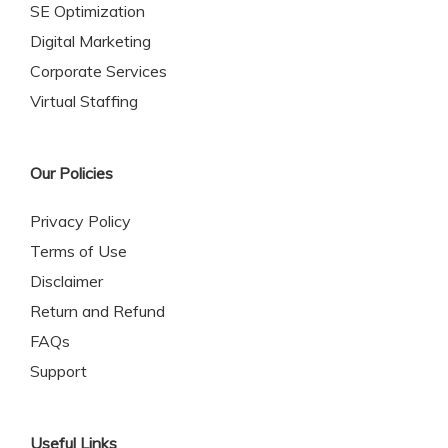
SE Optimization
Digital Marketing
Corporate Services
Virtual Staffing
Our Policies
Privacy Policy
Terms of Use
Disclaimer
Return and Refund
FAQs
Support
Useful Links