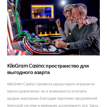
KiloGram Casino: пространство для
выгодного азарта
KiloGram Casino стремится предоставить игрокам не
просто развлечение, но и возможность получить
щедрые выигрыши благодаря тщательно продуманной
бонусной системе и широкому ассортименту игр. Здесь