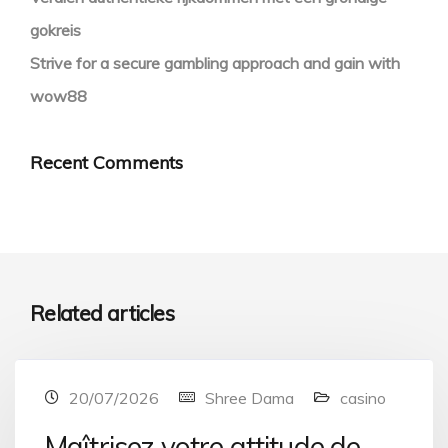
gokreis
Strive for a secure gambling approach and gain with
wow88
Recent Comments
Related articles
20/07/2026
Shree Dama
casino
Maîtrisez votre attitude de