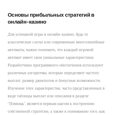
Основы прибыльных стратегий в
онлайн-казино
Для успешной игры в онлайн-казино, будь то
классические слоты или современные многолинейные
автоматы, важно понимать, что каждый игровой
автомат имеет свои уникальные характеристики.
Разработчики программного обеспечения используют
различные алгоритмы, которые определяют частоту
выплат, размер джекпотов и бонусные возможности.
Изучение этих характеристик, часто представленных в
виде таблицы выплат или описания в разделе
“Помощь”, является первым шагом к построению
собственной стратегии, а также к пониманию того, как