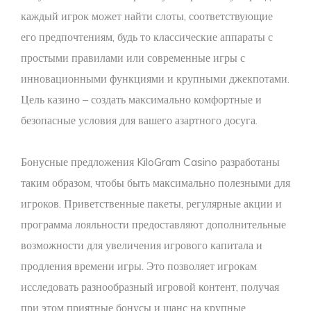
каждый игрок может найти слоты, соответствующие
его предпочтениям, будь то классические аппараты с
простыми правилами или современные игры с
инновационными функциями и крупными джекпотами.
Цель казино – создать максимально комфортные и
безопасные условия для вашего азартного досуга.
Бонусные предложения KiloGram Casino разработаны
таким образом, чтобы быть максимально полезными для
игроков. Приветственные пакеты, регулярные акции и
программа лояльности предоставляют дополнительные
возможности для увеличения игрового капитала и
продления времени игры. Это позволяет игрокам
исследовать разнообразный игровой контент, получая
при этом приятные бонусы и шанс на крупные