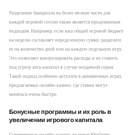
Разделение банкролла на более мелкие части для
каждой игровой сессии также является продуманным
подходом. Например, если ваш общий игровой бюджет
на неделю составляет определенную сумму, разделите
ее на количество дней или на каждую отдельную игру.
Это позволяет контролировать расходы и не ставить
под угрозу весь капитал в случае неудачной серии.
Такой подход особенно актуален в динамичных играх,
предлагаемых онлайн-казино, где ставки могут
меняться очень быстро.
Бонусные программы и их роль в
увеличении игрового капитала
Современные онлайн-казино, включая KiloGram