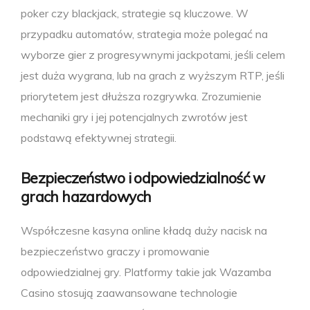
poker czy blackjack, strategie są kluczowe. W
przypadku automatów, strategia może polegać na
wyborze gier z progresywnymi jackpotami, jeśli celem
jest duża wygrana, lub na grach z wyższym RTP, jeśli
priorytetem jest dłuższa rozgrywka. Zrozumienie
mechaniki gry i jej potencjalnych zwrotów jest
podstawą efektywnej strategii.
Bezpieczeństwo i odpowiedzialność w
grach hazardowych
Współczesne kasyna online kładą duży nacisk na
bezpieczeństwo graczy i promowanie
odpowiedzialnej gry. Platformy takie jak Wazamba
Casino stosują zaawansowane technologie