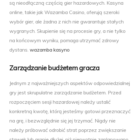
są nieodłączną częścią gier hazardowych. Kasyna
online, takie jak Wazamba Casino, oferują szeroki
wybór gier, ale żadna z nich nie gwarantuje stałych
wygranych. Skupienie się na procesie gry, a nie tylko
na końcowym wyniku, pomaga utrzymać zdrowy
dystans.
wazamba kasyno
Zarządzanie budżetem gracza
Jednym z najważniejszych aspektów odpowiedzialnej
gry jest skrupulatne zarządzanie budżetem. Przed
rozpoczęciem sesji hazardowej należy ustalić
konkretną kwotę, którą jesteśmy gotowi przeznaczyć
na grę, i bezwzględnie się jej trzymać. Nigdy nie
należy próbować odrobić strat poprzez zwiększanie
stawek lub granie dłużej, niż pierwotnie zaplanowano.