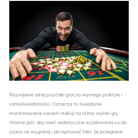
Rozwijanie silnej psychiki gracza wymaga praktyki i
samoświadomości. Oznacza to świadome
monitorowanie swoich reakcji na różne wyniki gry.
Ważne jest, aby mieć realistyczne oczekiwania co do
szans na wygraną i akceptować fakt, że przegrane