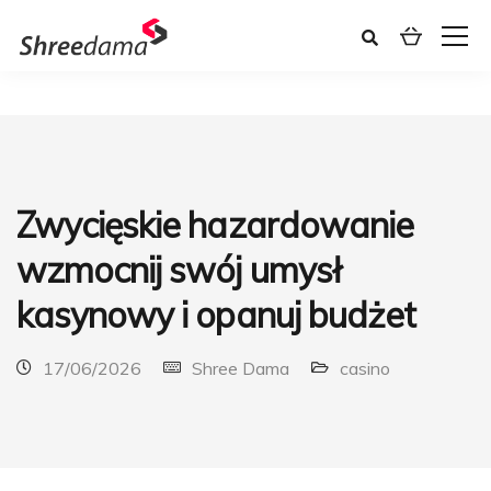
Zwycięskie hazardowanie
wzmocnij swój umysł
kasynowy i opanuj budżet
17/06/2026
Shree Dama
casino