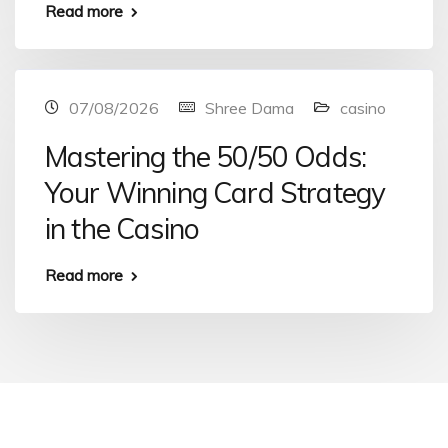
Read more
07/08/2026
Shree Dama
casino
Mastering the 50/50 Odds:
Your Winning Card Strategy
in the Casino
Read more