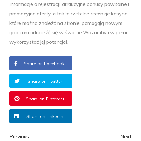
Informacje o rejestracji, atrakcyjne bonusy powitalne i
promocyjne oferty, a także rzetelne recenzje kasyna,
które można znaleźć na stronie, pomagają nowym
graczom odnaleźć się w świecie Wazamby i w pełni
wykorzystać jej potencjał.
Share on Facebook
Share on Twitter
Share on Pinterest
Share on LinkedIn
Previous
Next