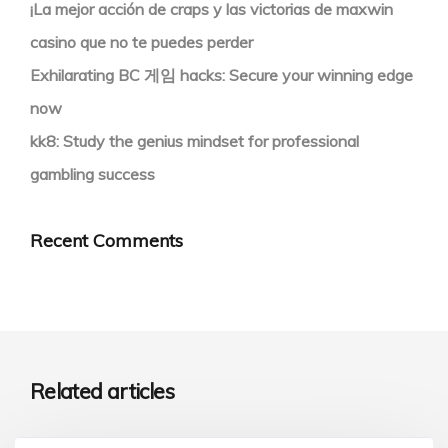
¡La mejor acción de craps y las victorias de maxwin
casino que no te puedes perder
Exhilarating BC 게임 hacks: Secure your winning edge
now
kk8: Study the genius mindset for professional
gambling success
Recent Comments
Related articles