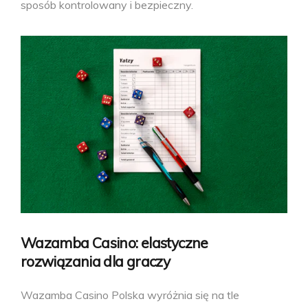
sposób kontrolowany i bezpieczny.
Wazamba Casino: elastyczne
rozwiązania dla graczy
Wazamba Casino Polska wyróżnia się na tle