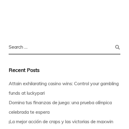
Recent Posts
Attain exhilarating casino wins: Control your gambling
funds at luckypari
Domina tus finanzas de juego: una prueba olímpica
celebrada te espera
¡La mejor acción de craps y las victorias de maxwin