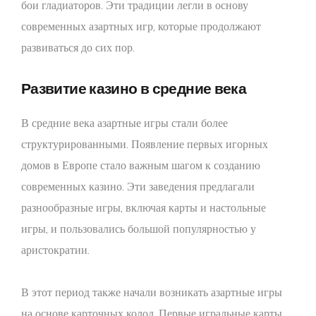
бои гладиаторов. Эти традиции легли в основу
современных азартных игр, которые продолжают
развиваться до сих пор.
Развитие казино в средние века
В средние века азартные игры стали более
структурированными. Появление первых игорных
домов в Европе стало важным шагом к созданию
современных казино. Эти заведения предлагали
разнообразные игры, включая карты и настольные
игры, и пользовались большой популярностью у
аристократии.
В этот период также начали возникать азартные игры
на основе карточных колод. Первые игральные карты