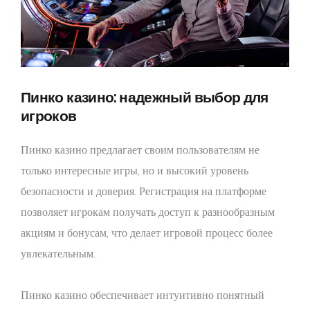
Пинко казино: надежный выбор для
игроков
Пинко казино предлагает своим пользователям не
только интересные игры, но и высокий уровень
безопасности и доверия. Регистрация на платформе
позволяет игрокам получать доступ к разнообразным
акциям и бонусам, что делает игровой процесс более
увлекательным.
Пинко казино обеспечивает интуитивно понятный