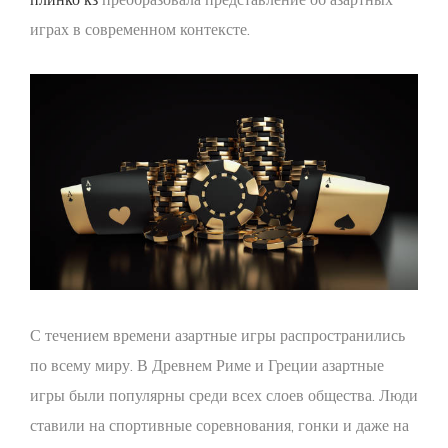
играх в современном контексте.
С течением времени азартные игры распространились
по всему миру. В Древнем Риме и Греции азартные
игры были популярны среди всех слоев общества. Люди
ставили на спортивные соревнования, гонки и даже на