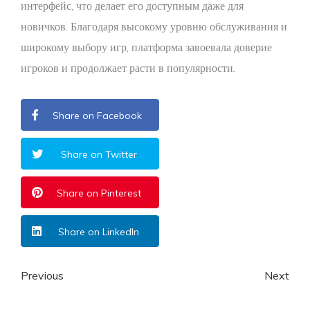
интерфейс, что делает его доступным даже для
новичков. Благодаря высокому уровню обслуживания и
широкому выбору игр, платформа завоевала доверие
игроков и продолжает расти в популярности.
Share on Facebook
Share on Twitter
Share on Pinterest
Share on LinkedIn
Previous
Next