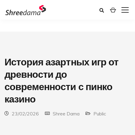
История азартных игр от
древности до
современности с пинко
казино
23/02/2026
Shree Dama
Public