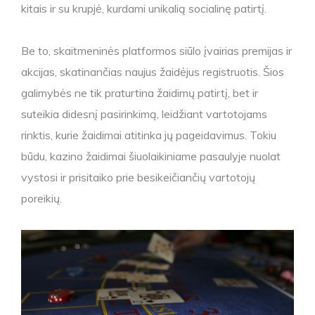
kitais ir su krupjė, kurdami unikalią socialinę patirtį.
Be to, skaitmeninės platformos siūlo įvairias premijas ir
akcijas, skatinančias naujus žaidėjus registruotis. Šios
galimybės ne tik praturtina žaidimų patirtį, bet ir
suteikia didesnį pasirinkimą, leidžiant vartotojams
rinktis, kurie žaidimai atitinka jų pageidavimus. Tokiu
būdu, kazino žaidimai šiuolaikiniame pasaulyje nuolat
vystosi ir prisitaiko prie besikeičiančių vartotojų
poreikių.