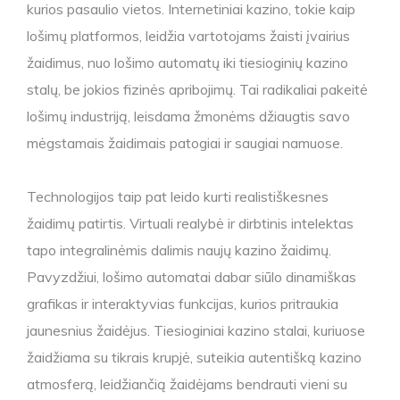
kurios pasaulio vietos. Internetiniai kazino, tokie kaip
lošimų platformos, leidžia vartotojams žaisti įvairius
žaidimus, nuo lošimo automatų iki tiesioginių kazino
stalų, be jokios fizinės apribojimų. Tai radikaliai pakeitė
lošimų industriją, leisdama žmonėms džiaugtis savo
mėgstamais žaidimais patogiai ir saugiai namuose.
Technologijos taip pat leido kurti realistiškesnes
žaidimų patirtis. Virtuali realybė ir dirbtinis intelektas
tapo integralinėmis dalimis naujų kazino žaidimų.
Pavyzdžiui, lošimo automatai dabar siūlo dinamiškas
grafikas ir interaktyvias funkcijas, kurios pritraukia
jaunesnius žaidėjus. Tiesioginiai kazino stalai, kuriuose
žaidžiama su tikrais krupjė, suteikia autentišką kazino
atmosferą, leidžiančią žaidėjams bendrauti vieni su