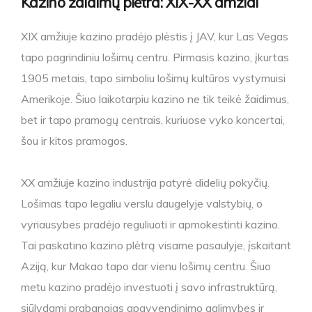
Kazino žaidimų plėtra: XIX-XX amžiai
XIX amžiuje kazino pradėjo plėstis į JAV, kur Las Vegas
tapo pagrindiniu lošimų centru. Pirmasis kazino, įkurtas
1905 metais, tapo simboliu lošimų kultūros vystymuisi
Amerikoje. Šiuo laikotarpiu kazino ne tik teikė žaidimus,
bet ir tapo pramogų centrais, kuriuose vyko koncertai,
šou ir kitos pramogos.
XX amžiuje kazino industrija patyrė didelių pokyčių.
Lošimas tapo legaliu verslu daugelyje valstybių, o
vyriausybes pradėjo reguliuoti ir apmokestinti kazino.
Tai paskatino kazino plėtrą visame pasaulyje, įskaitant
Aziją, kur Makao tapo dar vienu lošimų centru. Šiuo
metu kazino pradėjo investuoti į savo infrastruktūrą,
siūlydami prabangias apgyvendinimo galimybes ir