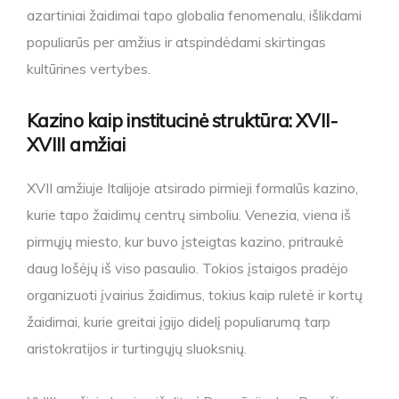
azartiniai žaidimai tapo globalia fenomenalu, išlikdami
populiarūs per amžius ir atspindėdami skirtingas
kultūrines vertybes.
Kazino kaip institucinė struktūra: XVII-
XVIII amžiai
XVII amžiuje Italijoje atsirado pirmieji formalūs kazino,
kurie tapo žaidimų centrų simboliu. Venezia, viena iš
pirmųjų miesto, kur buvo įsteigtas kazino, pritraukė
daug lošėjų iš viso pasaulio. Tokios įstaigos pradėjo
organizuoti įvairius žaidimus, tokius kaip ruletė ir kortų
žaidimai, kurie greitai įgijo didelį populiarumą tarp
aristokratijos ir turtingųjų sluoksnių.