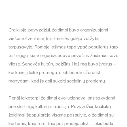
Graikijoje, pavyzdžiui, žaidimai buvo organizuojami
viešose šventėse, kur žmonės galėjo varžytis
tarpusavyje. Romoje lošimas tapo ypač populiarus tarp
turtingųjų, kurie organizuodavo privačius žaidimus savo
vilose. Senovės kultūrų požiūris į lošimą buvo įvairus –
kai kurie jį laikė pramoga, o kiti bandė uždrausti,
manydami, kad jis gali sukelti socialinių problemų.
Per šį laikotarpį žaidimai evoliucionavo, prisitaikydami
prie skirtingų kultūrų ir tradicijų. Pavyzdžiui, kauliukų
žaidimai išpopuliarėjo visame pasaulyje, o žaidimai su
kortomis, kaip taro, taip pat pradėjo plisti. Tokiu būdu