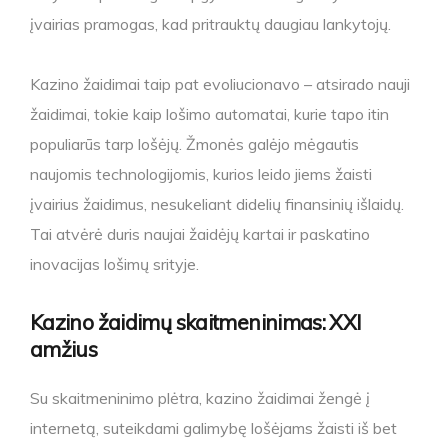
įvairias pramogas, kad pritrauktų daugiau lankytojų.
Kazino žaidimai taip pat evoliucionavo – atsirado nauji
žaidimai, tokie kaip lošimo automatai, kurie tapo itin
populiarūs tarp lošėjų. Žmonės galėjo mėgautis
naujomis technologijomis, kurios leido jiems žaisti
įvairius žaidimus, nesukeliant didelių finansinių išlaidų.
Tai atvėrė duris naujai žaidėjų kartai ir paskatino
inovacijas lošimų srityje.
Kazino žaidimų skaitmeninimas: XXI
amžius
Su skaitmeninimo plėtra, kazino žaidimai žengė į
internetą, suteikdami galimybę lošėjams žaisti iš bet