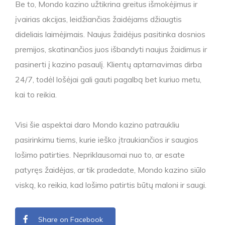
Be to, Mondo kazino užtikrina greitus išmokėjimus ir
įvairias akcijas, leidžiančias žaidėjams džiaugtis
dideliais laimėjimais. Naujus žaidėjus pasitinka dosnios
premijos, skatinančios juos išbandyti naujus žaidimus ir
pasinerti į kazino pasaulį. Klientų aptarnavimas dirba
24/7, todėl lošėjai gali gauti pagalbą bet kuriuo metu,
kai to reikia.
Visi šie aspektai daro Mondo kazino patraukliu
pasirinkimu tiems, kurie ieško įtraukiančios ir saugios
lošimo patirties. Nepriklausomai nuo to, ar esate
patyręs žaidėjas, ar tik pradedate, Mondo kazino siūlo
viską, ko reikia, kad lošimo patirtis būtų maloni ir saugi.
Share on Facebook