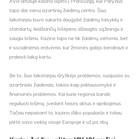
XVIII amžiuje kazino išplito į Prancūziją, kur Paryžius
tapo dar vienu azartinių žaidimų centru. Šiuo
laikotarpiu buvo sukurta daugybė žaidimų taisyklių ir
standartų, leidžiančių lošėjams džiaugtis sąžiningu ir
saugiu lošimu. Kazino tapo ne tik žaidimų vietomis, bet
ir socialinėmis erdvėmis, kur žmonės galėjo bendrauti ir
praleisti laiką kartu.
Be to, šiuo laikotarpiu išryškėjo problemos, susijusios su
azartiniais žaidimais, tokios kaip priklausomybė ir
finansinės problemos. Kai kurie regionai bandė
reguliuoti lošimą, įvedant teisės aktus ir apribojimus.
Tačiau nepaisant to, kazino išliko populiarūs ir toliau
plėtė savo veiklą visoje Europoje ir už jos ribų.