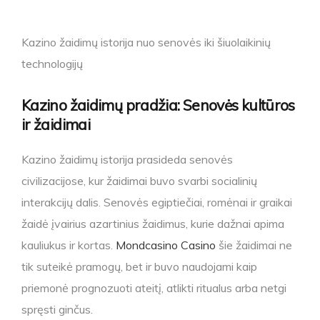
Kazino žaidimų istorija nuo senovės iki šiuolaikinių
technologijų
Kazino žaidimų pradžia: Senovės kultūros
ir žaidimai
Kazino žaidimų istorija prasideda senovės
civilizacijose, kur žaidimai buvo svarbi socialinių
interakcijų dalis. Senovės egiptiečiai, romėnai ir graikai
žaidė įvairius azartinius žaidimus, kurie dažnai apima
kauliukus ir kortas.
Mondcasino Casino
šie žaidimai ne
tik suteikė pramogų, bet ir buvo naudojami kaip
priemonė prognozuoti ateitį, atlikti ritualus arba netgi
spręsti ginčus.