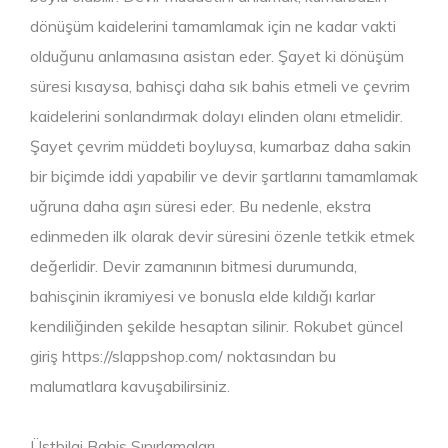
dönüşüm kaidelerini tamamlamak için ne kadar vakti
olduğunu anlamasına asistan eder. Şayet ki dönüşüm
süresi kısaysa, bahisçi daha sık bahis etmeli ve çevrim
kaidelerini sonlandırmak dolayı elinden olanı etmelidir.
Şayet çevrim müddeti boyluysa, kumarbaz daha sakin
bir biçimde iddi yapabilir ve devir şartlarını tamamlamak
uğruna daha aşırı süresi eder. Bu nedenle, ekstra
edinmeden ilk olarak devir süresini özenle tetkik etmek
değerlidir. Devir zamanının bitmesi durumunda,
bahisçinin ikramiyesi ve bonusla elde kıldığı karlar
kendiliğinden şekilde hesaptan silinir. Rokubet güncel
giriş https://slappshop.com/ noktasından bu
malumatlara kavuşabilirsiniz.
Üstbilgi Bahis Sınırlamaları