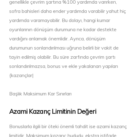
genellikle çevrim şartına %100 yardımda varırken,
sofra bahisleri daha ender yardımda varabilir yahut hiç
yardımda varamayabilir. Bu dolayı, hangi kumar
oyunlarının dönüşüm durumuna ne kadar destekte
vardığını anlamak önemlidir. Ayrıca, dönüşüm
durumunun sonlandırılması uğruna belirli bir vakit de
tayin edilmiş olabilir. Bu süre zarfında çevrim şartı
sonlandırılmazsa, bonus ve ekle yakalanan yapılan
{kazançlar|
Başlık Maksimum Kar Sınırları
Azami Kazanç Limitinin Değeri
Bonuslarla ilgili bir öteki önemli tahdit ise azami kazanç
limitidir. Maksimum kazanç hududu, ekstra istifade