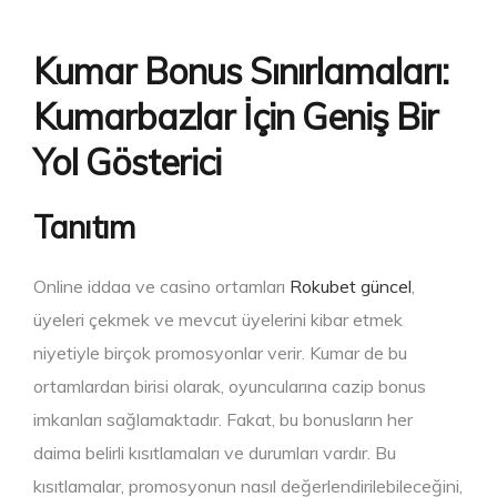
Kumar Bonus Sınırlamaları:
Kumarbazlar İçin Geniş Bir
Yol Gösterici
Tanıtım
Online iddaa ve casino ortamları
Rokubet güncel
,
üyeleri çekmek ve mevcut üyelerini kibar etmek
niyetiyle birçok promosyonlar verir. Kumar de bu
ortamlardan birisi olarak, oyuncularına cazip bonus
imkanları sağlamaktadır. Fakat, bu bonusların her
daima belirli kısıtlamaları ve durumları vardır. Bu
kısıtlamalar, promosyonun nasıl değerlendirilebileceğini,