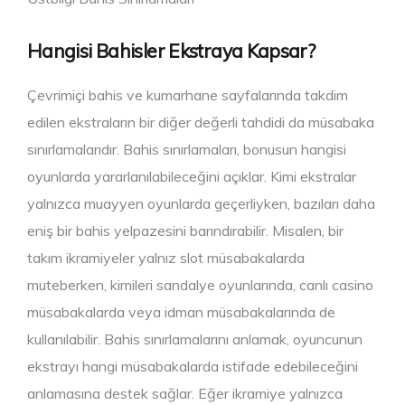
Hangisi Bahisler Ekstraya Kapsar?
Çevrimiçi bahis ve kumarhane sayfalarında takdim
edilen ekstraların bir diğer değerli tahdidi da müsabaka
sınırlamalarıdır. Bahis sınırlamaları, bonusun hangisi
oyunlarda yararlanılabileceğini açıklar. Kimi ekstralar
yalnızca muayyen oyunlarda geçerliyken, bazıları daha
eniş bir bahis yelpazesini barındırabilir. Misalen, bir
takım ikramiyeler yalnız slot müsabakalarda
muteberken, kimileri sandalye oyunlarında, canlı casino
müsabakalarda veya idman müsabakalarında de
kullanılabilir. Bahis sınırlamalarını anlamak, oyuncunun
ekstrayı hangi müsabakalarda istifade edebileceğini
anlamasına destek sağlar. Eğer ikramiye yalnızca