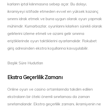
karların iptal kılınmasına sebep açar. Bu dolayı,
ikramiyeyi istifade etmeden evvel en yüksek kazanç
sınırını idrak etmek ve buna uygun olarak oyun yapmak
mühimdir. Kumarbazlar, oyunlarını kılarken sürekli olarak
gelirlerini izleme etmeli ve azami gelir sınırına
eriştiklerinde oyun taktiklerini ayarlamalıdır. Rokubet
giriş adresinden ekstra koşullarına kavuşulabilir.
Başlık Süre Hudutları
Ekstra Geçerlilik Zamanı
Online oyun ve casino ortamlarında takdim edilen
ekstraların bir öteki önemli sınırlaması da zaman
sınırlamalarıdır. Ekstra geçerlilik zamanı, ikramiyenin ne