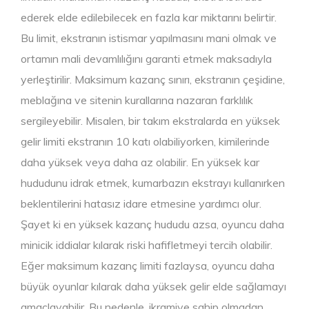
ederek elde edilebilecek en fazla kar miktarını belirtir.
Bu limit, ekstranın istismar yapılmasını mani olmak ve
ortamın mali devamlılığını garanti etmek maksadıyla
yerleştirilir. Maksimum kazanç sınırı, ekstranın çeşidine,
meblağına ve sitenin kurallarına nazaran farklılık
sergileyebilir. Misalen, bir takım ekstralarda en yüksek
gelir limiti ekstranın 10 katı olabiliyorken, kimilerinde
daha yüksek veya daha az olabilir. En yüksek kar
hududunu idrak etmek, kumarbazın ekstrayı kullanırken
beklentilerini hatasız idare etmesine yardımcı olur.
Şayet ki en yüksek kazanç hududu azsa, oyuncu daha
minicik iddialar kılarak riski hafifletmeyi tercih olabilir.
Eğer maksimum kazanç limiti fazlaysa, oyuncu daha
büyük oyunlar kılarak daha yüksek gelir elde sağlamayı
amaçlayabilir. Bu nedenle, ikramiye sahip olmadan