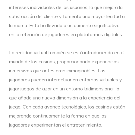
intereses individuales de los usuarios, lo que mejora la
satisfacción del cliente y fomenta una mayor lealtad a
la marca. Esto ha llevado a un aumento significativo
en la retención de jugadores en plataformas digitales.
La realidad virtual también se está introduciendo en el
mundo de los casinos, proporcionando experiencias
inmersivas que antes eran inimaginables. Los
jugadores pueden interactuar en entornos virtuales y
jugar juegos de azar en un entorno tridimensional, lo
que añade una nueva dimensión a la experiencia del
juego. Con cada avance tecnológico, los casinos están
mejorando continuamente la forma en que los
jugadores experimentan el entretenimiento.