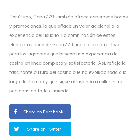
Por último, Gana779 también ofrece generosos bonos
y promociones, lo que añade un valor adicional a la
experiencia del usuario. La combinación de estos
elementos hace de Gana779 una opción atractiva
para los jugadores que buscan una experiencia de
casino en línea completa y satisfactoria. Así, refleja la
fascinante cultura del casino que ha evolucionado a lo
largo del tiempo y que sigue atrayendo a millones de
personas en todo el mundo.
Share on Facebook
Share on Twitter