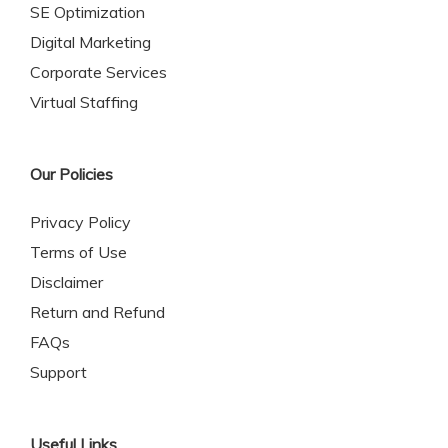
SE Optimization
Digital Marketing
Corporate Services
Virtual Staffing
Our Policies
Privacy Policy
Terms of Use
Disclaimer
Return and Refund
FAQs
Support
Useful Links