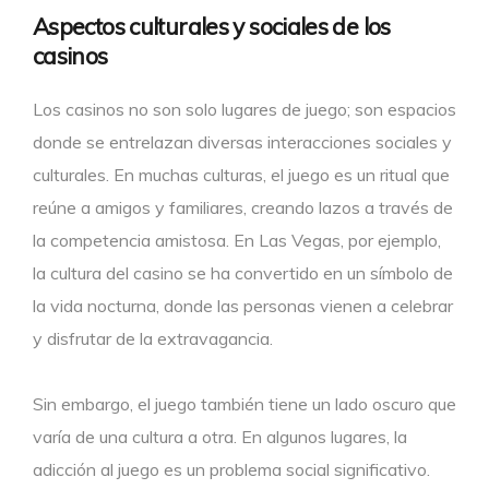
Aspectos culturales y sociales de los
casinos
Los casinos no son solo lugares de juego; son espacios
donde se entrelazan diversas interacciones sociales y
culturales. En muchas culturas, el juego es un ritual que
reúne a amigos y familiares, creando lazos a través de
la competencia amistosa. En Las Vegas, por ejemplo,
la cultura del casino se ha convertido en un símbolo de
la vida nocturna, donde las personas vienen a celebrar
y disfrutar de la extravagancia.
Sin embargo, el juego también tiene un lado oscuro que
varía de una cultura a otra. En algunos lugares, la
adicción al juego es un problema social significativo.