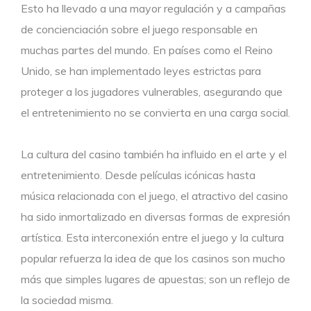
Esto ha llevado a una mayor regulación y a campañas
de concienciación sobre el juego responsable en
muchas partes del mundo. En países como el Reino
Unido, se han implementado leyes estrictas para
proteger a los jugadores vulnerables, asegurando que
el entretenimiento no se convierta en una carga social.
La cultura del casino también ha influido en el arte y el
entretenimiento. Desde películas icónicas hasta
música relacionada con el juego, el atractivo del casino
ha sido inmortalizado en diversas formas de expresión
artística. Esta interconexión entre el juego y la cultura
popular refuerza la idea de que los casinos son mucho
más que simples lugares de apuestas; son un reflejo de
la sociedad misma.