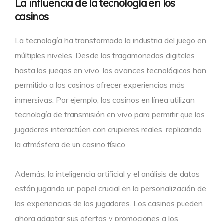
La influencia de la tecnología en los
casinos
La tecnología ha transformado la industria del juego en
múltiples niveles. Desde las tragamonedas digitales
hasta los juegos en vivo, los avances tecnológicos han
permitido a los casinos ofrecer experiencias más
inmersivas. Por ejemplo, los casinos en línea utilizan
tecnología de transmisión en vivo para permitir que los
jugadores interactúen con crupieres reales, replicando
la atmósfera de un casino físico.
Además, la inteligencia artificial y el análisis de datos
están jugando un papel crucial en la personalización de
las experiencias de los jugadores. Los casinos pueden
ahora adaptar sus ofertas y promociones a los