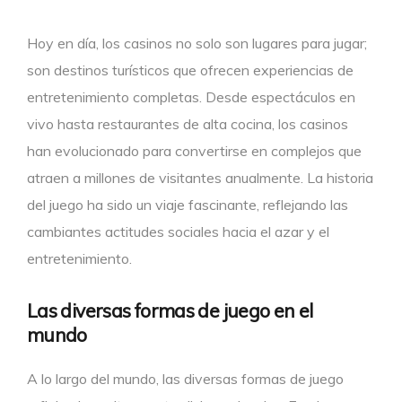
Hoy en día, los casinos no solo son lugares para jugar;
son destinos turísticos que ofrecen experiencias de
entretenimiento completas. Desde espectáculos en
vivo hasta restaurantes de alta cocina, los casinos
han evolucionado para convertirse en complejos que
atraen a millones de visitantes anualmente. La historia
del juego ha sido un viaje fascinante, reflejando las
cambiantes actitudes sociales hacia el azar y el
entretenimiento.
Las diversas formas de juego en el
mundo
A lo largo del mundo, las diversas formas de juego