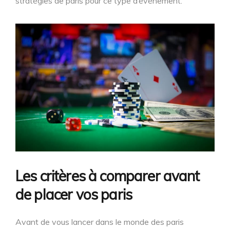
stratégies de paris pour ce type d’événement.
Les critères à comparer avant
de placer vos paris
Avant de vous lancer dans le monde des paris