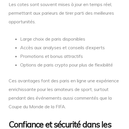
Les cotes sont souvent mises à jour en temps réel,
permettant aux parieurs de tirer parti des meilleures
opportunités.
Large choix de paris disponibles
Accès aux analyses et conseils d’experts
Promotions et bonus attractifs
Options de paris crypto pour plus de flexibilité
Ces avantages font des paris en ligne une expérience
enrichissante pour les amateurs de sport, surtout
pendant des événements aussi commentés que la
Coupe du Monde de la FIFA.
Confiance et sécurité dans les