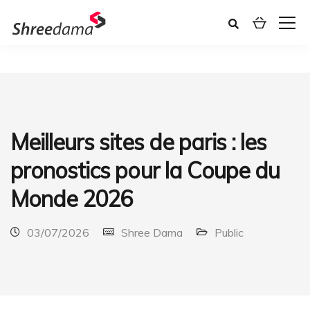
Meilleurs sites de paris : les
pronostics pour la Coupe du
Monde 2026
03/07/2026
Shree Dama
Public