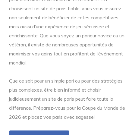
choisissant un site de paris fiable, vous vous assurez
non seulement de bénéficier de cotes compétitives,
mais aussi d’une expérience de jeu sécurisée et
enrichissante. Que vous soyez un parieur novice ou un
vétéran, il existe de nombreuses opportunités de
maximiser vos gains tout en profitant de l’événement
mondial.
Que ce soit pour un simple pari ou pour des stratégies
plus complexes, être bien informé et choisir
judicieusement un site de paris peut faire toute la
différence. Préparez-vous pour la Coupe du Monde de
2026 et placez vos paris avec sagesse!