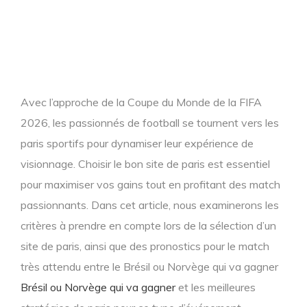
Avec l’approche de la Coupe du Monde de la FIFA
2026, les passionnés de football se tournent vers les
paris sportifs pour dynamiser leur expérience de
visionnage. Choisir le bon site de paris est essentiel
pour maximiser vos gains tout en profitant des match
passionnants. Dans cet article, nous examinerons les
critères à prendre en compte lors de la sélection d’un
site de paris, ainsi que des pronostics pour le match
très attendu entre le Brésil ou Norvège qui va gagner
Brésil ou Norvège qui va gagner
et les meilleures