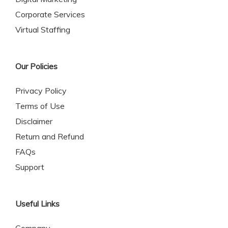
Corporate Services
Virtual Staffing
Our Policies
Privacy Policy
Terms of Use
Disclaimer
Return and Refund
FAQs
Support
Useful Links