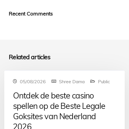
Recent Comments
Related articles
05/08/2026
Shree Dama
Public
Ontdek de beste casino
spellen op de Beste Legale
Goksites van Nederland
2026