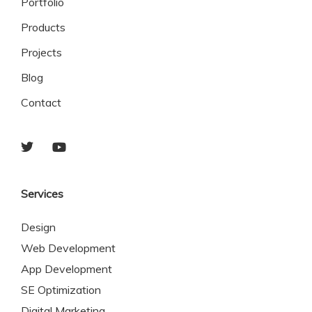
Portfolio
Products
Projects
Blog
Contact
Services
Design
Web Development
App Development
SE Optimization
Digital Marketing