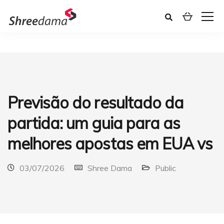
Previsão do resultado da
partida: um guia para as
melhores apostas em EUA vs
03/07/2026
Shree Dama
Public