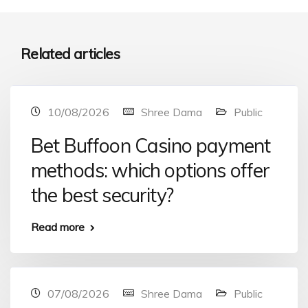
Related articles
10/08/2026
Shree Dama
Public
Bet Buffoon Casino payment
methods: which options offer
the best security?
Read more
07/08/2026
Shree Dama
Public