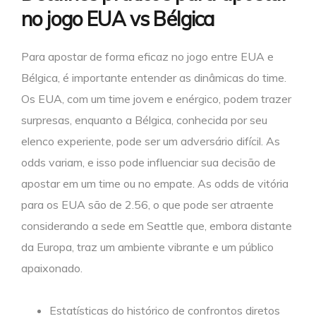
no jogo EUA vs Bélgica
Para apostar de forma eficaz no jogo entre EUA e
Bélgica, é importante entender as dinâmicas do time.
Os EUA, com um time jovem e enérgico, podem trazer
surpresas, enquanto a Bélgica, conhecida por seu
elenco experiente, pode ser um adversário difícil. As
odds variam, e isso pode influenciar sua decisão de
apostar em um time ou no empate. As odds de vitória
para os EUA são de 2.56, o que pode ser atraente
considerando a sede em Seattle que, embora distante
da Europa, traz um ambiente vibrante e um público
apaixonado.
Estatísticas do histórico de confrontos diretos