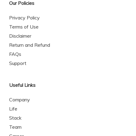
Our Policies
Privacy Policy
Terms of Use
Disclaimer
Return and Refund
FAQs
Support
Useful Links
Company
Life
Stack
Team