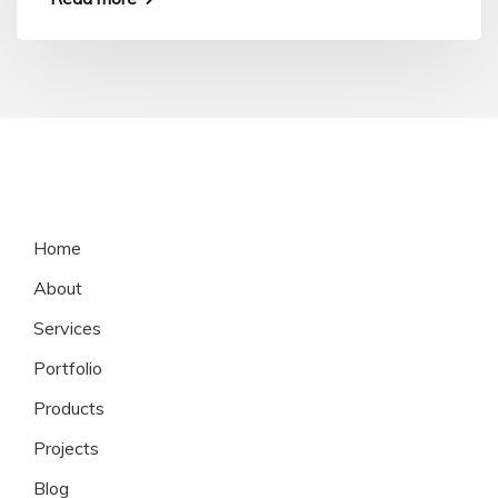
Home
About
Services
Portfolio
Products
Projects
Blog