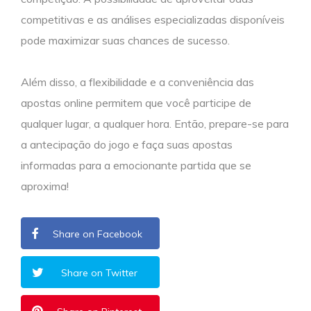
competitivas e as análises especializadas disponíveis
pode maximizar suas chances de sucesso.
Além disso, a flexibilidade e a conveniência das
apostas online permitem que você participe de
qualquer lugar, a qualquer hora. Então, prepare-se para
a antecipação do jogo e faça suas apostas
informadas para a emocionante partida que se
aproxima!
Share on Facebook
Share on Twitter