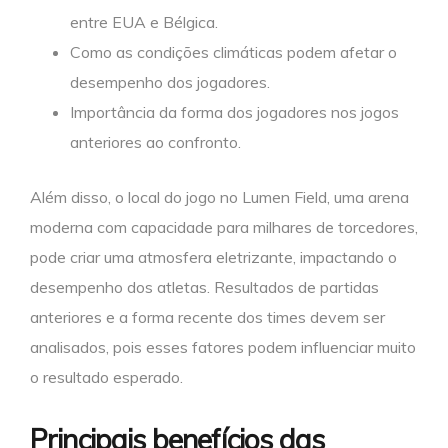
entre EUA e Bélgica.
Como as condições climáticas podem afetar o
desempenho dos jogadores.
Importância da forma dos jogadores nos jogos
anteriores ao confronto.
Além disso, o local do jogo no Lumen Field, uma arena
moderna com capacidade para milhares de torcedores,
pode criar uma atmosfera eletrizante, impactando o
desempenho dos atletas. Resultados de partidas
anteriores e a forma recente dos times devem ser
analisados, pois esses fatores podem influenciar muito
o resultado esperado.
Principais benefícios das