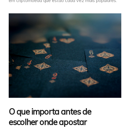
em criptomoeda que estão cada vez mais populares.
O que importa antes de
escolher onde apostar