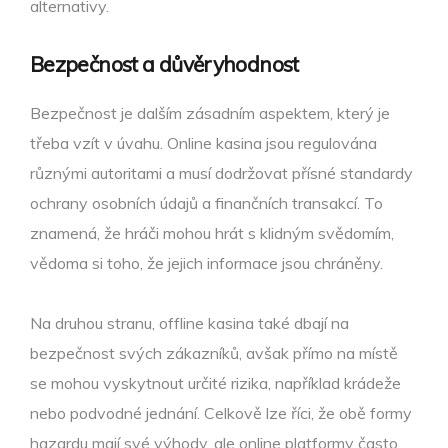
alternativy.
Bezpečnost a důvěryhodnost
Bezpečnost je dalším zásadním aspektem, který je
třeba vzít v úvahu. Online kasina jsou regulována
různými autoritami a musí dodržovat přísné standardy
ochrany osobních údajů a finančních transakcí. To
znamená, že hráči mohou hrát s klidným svědomím,
vědoma si toho, že jejich informace jsou chráněny.
Na druhou stranu, offline kasina také dbají na
bezpečnost svých zákazníků, avšak přímo na místě
se mohou vyskytnout určité rizika, například krádeže
nebo podvodné jednání. Celkově lze říci, že obě formy
hazardu mají své výhody, ale online platformy často