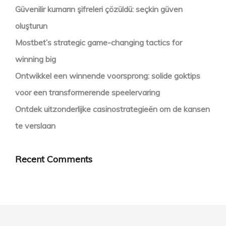
Güvenilir kumarın şifreleri çözüldü: seçkin güven
oluşturun
Mostbet’s strategic game-changing tactics for
winning big
Ontwikkel een winnende voorsprong: solide goktips
voor een transformerende speelervaring
Ontdek uitzonderlijke casinostrategieën om de kansen
te verslaan
Recent Comments