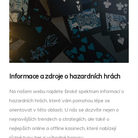
Informace a zdroje o hazardních hrách
Na našem webu najdete široké spektrum informací o
hazardních hrách, které vám pomohou lépe se
orientovat v této oblasti. U nás se dozvíte nejen o
nejnovějších trendech a strategiích, ale také o
nejlepších online a offline kasinech, které nabízejí
různé typy her a výhodné bonusy.