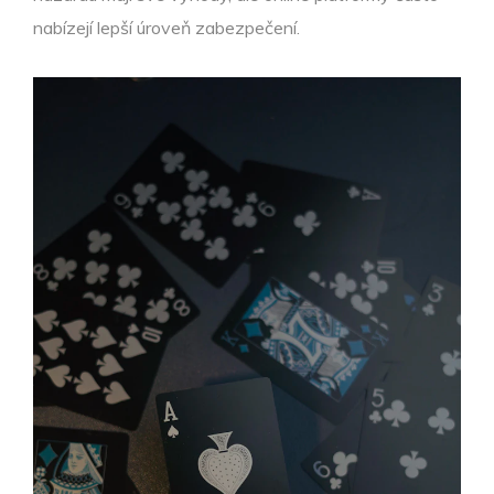
nabízejí lepší úroveň zabezpečení.