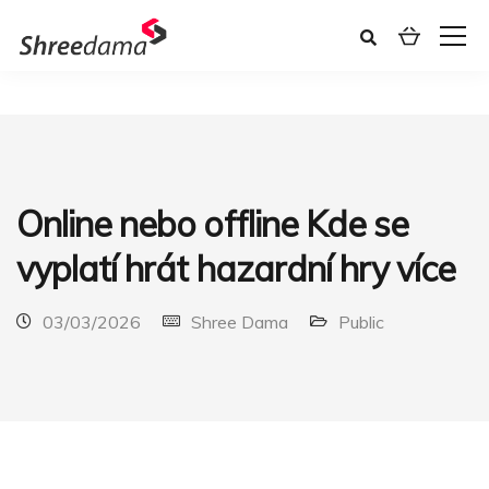
Online nebo offline Kde se
vyplatí hrát hazardní hry více
03/03/2026
Shree Dama
Public