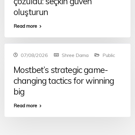
çözüldü: seçkin güven
oluşturun
Read more
07/08/2026
Shree Dama
Public
Mostbet’s strategic game-
changing tactics for winning
big
Read more