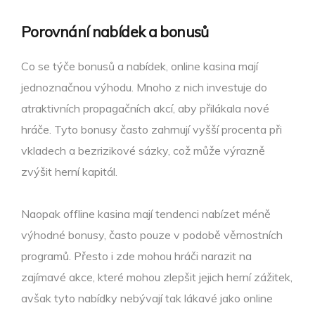
Porovnání nabídek a bonusů
Co se týče bonusů a nabídek, online kasina mají
jednoznačnou výhodu. Mnoho z nich investuje do
atraktivních propagačních akcí, aby přilákala nové
hráče. Tyto bonusy často zahrnují vyšší procenta při
vkladech a bezrizikové sázky, což může výrazně
zvýšit herní kapitál.
Naopak offline kasina mají tendenci nabízet méně
výhodné bonusy, často pouze v podobě věrnostních
programů. Přesto i zde mohou hráči narazit na
zajímavé akce, které mohou zlepšit jejich herní zážitek,
avšak tyto nabídky nebývají tak lákavé jako online