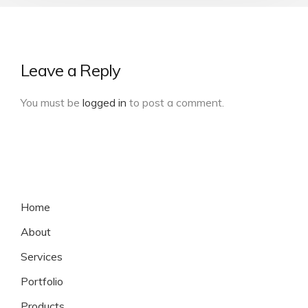
Leave a Reply
You must be
logged in
to post a comment.
Home
About
Services
Portfolio
Products