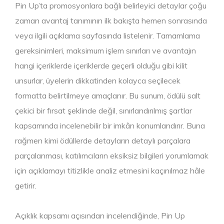
Pin Up’ta promosyonlara bağlı belirleyici detaylar çoğu
zaman avantaj tanımının ilk bakışta hemen sonrasında
veya ilgili açıklama sayfasında listelenir. Tamamlama
gereksinimleri, maksimum işlem sınırları ve avantajın
hangi içeriklerde içeriklerde geçerli olduğu gibi kilit
unsurlar, üyelerin dikkatinden kolayca seçilecek
formatta belirtilmeye amaçlanır. Bu sunum, ödülü salt
çekici bir fırsat şeklinde değil, sınırlandırılmış şartlar
kapsamında incelenebilir bir imkân konumlandırır. Buna
rağmen kimi ödüllerde detayların detaylı parçalara
parçalanması, katılımcıların eksiksiz bilgileri yorumlamak
için açıklamayı titizlikle analiz etmesini kaçınılmaz hâle
getirir.
Açıklık kapsamı açısından incelendiğinde, Pin Up