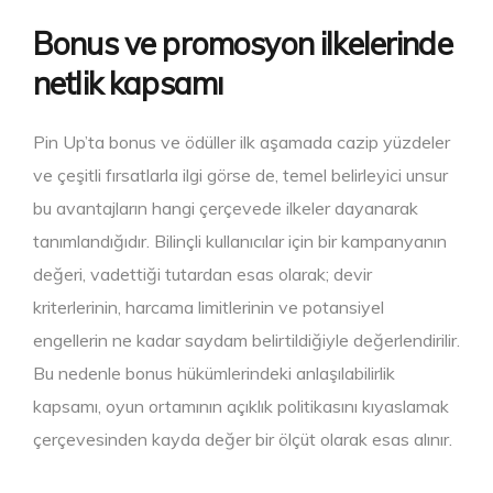
Bonus ve promosyon ilkelerinde
netlik kapsamı
Pin Up’ta bonus ve ödüller ilk aşamada cazip yüzdeler
ve çeşitli fırsatlarla ilgi görse de, temel belirleyici unsur
bu avantajların hangi çerçevede ilkeler dayanarak
tanımlandığıdır. Bilinçli kullanıcılar için bir kampanyanın
değeri, vadettiği tutardan esas olarak; devir
kriterlerinin, harcama limitlerinin ve potansiyel
engellerin ne kadar saydam belirtildiğiyle değerlendirilir.
Bu nedenle bonus hükümlerindeki anlaşılabilirlik
kapsamı, oyun ortamının açıklık politikasını kıyaslamak
çerçevesinden kayda değer bir ölçüt olarak esas alınır.