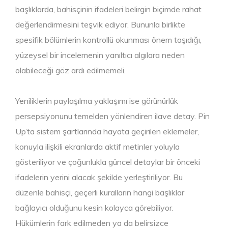
başlıklarda, bahisçinin ifadeleri belirgin biçimde rahat
değerlendirmesini teşvik ediyor. Bununla birlikte
spesifik bölümlerin kontrollü okunması önem taşıdığı,
yüzeysel bir incelemenin yanıltıcı algılara neden
olabileceği göz ardı edilmemeli.
Yeniliklerin paylaşılma yaklaşımı ise görünürlük
persepsiyonunu temelden yönlendiren ilave detay. Pin
Up’ta sistem şartlarında hayata geçirilen eklemeler,
konuyla ilişkili ekranlarda aktif metinler yoluyla
gösteriliyor ve çoğunlukla güncel detaylar bir önceki
ifadelerin yerini alacak şekilde yerleştiriliyor. Bu
düzenle bahisçi, geçerli kuralların hangi başlıklar
bağlayıcı olduğunu kesin kolayca görebiliyor.
Hükümlerin fark edilmeden ya da belirsizce