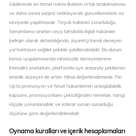
ödüllerinde en temel nokta ilkelerin örtük bırakılmaması
ve daha sonra sürpriz tetikleyecek güncellemelerin az
seviyede yapılmasıdır. Teşvik kullanım zorunluluğu,
tamamlama sınırları veya tahsilatla ilişkili hükümler
belirgin olarak aktarıldığında, ziyaretçi kendi deneyim
yol haritasını sağlıklı şekilde şekillendirebilir. Bu durum,
bonus uygulamasında rahatsızlık deneyimlenme
ihtimalini sınırlarken, platformla üye arasında şekillenen
eminlik düzeyini de artırır. Nihai değerlendirmede, Pin
Up’ta promosyon ve fırsat hükümlerinin anlaşılabilirlik
kapsamı, promosyonların çekiciliğinden temelde, hangi
ölçüde yorumlanabilir ve istikrar sunan sunulduğu
ölçütüne göre değerlendirilmelidir.
Oynama kuralları ve içerik hesaplamaları