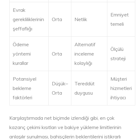
Evrak
Emniyet
gerekliliklerinin
Orta
Netlik
temeli
şeffaflığı
Ödeme
Alternatif
Ölçülü
yöntemi
Orta
inceleme
strateji
kurallar
kolaylığı
Potansiyel
Müşteri
Düşük–
Tereddüt
bekleme
hizmetleri
Orta
duygusu
faktörleri
ihtiyacı
Karşılaştırmada net biçimde izlendiği gibi, en çok
kazanç çekimi kısıtları ve bakiye yükleme limitlerinin
anlaşılır sunulması, bahisçilerin beklentilerini istikrarlı