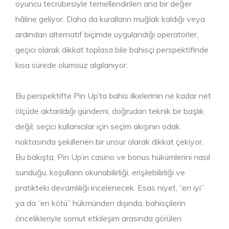
oyuncu tecrübesiyle temellendirilen ana bir değer
hâline geliyor. Daha da kuralların muğlak kaldığı veya
ardından alternatif biçimde uygulandığı operatörler,
geçici olarak dikkat toplasa bile bahisçi perspektifinde
kısa sürede olumsuz algılanıyor.
Bu perspektifte Pin Up’ta bahis ilkelerinin ne kadar net
ölçüde aktarıldığı gündemi, doğrudan teknik bir başlık
değil; seçici kullanıcılar için seçim akışının odak
noktasında şekillenen bir unsur olarak dikkat çekiyor.
Bu bakışta, Pin Up’ın casino ve bonus hükümlerini nasıl
sunduğu, koşulların okunabilirliği, erişilebilirliği ve
pratikteki devamlılığı incelenecek. Esas niyet, “en iyi”
ya da “en kötü” hükmünden dışında, bahisçilerin
öncelikleriyle somut etkileşim arasında görülen