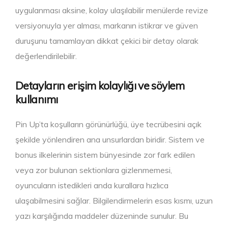
uygulanması aksine, kolay ulaşılabilir menülerde revize
versiyonuyla yer alması, markanın istikrar ve güven
duruşunu tamamlayan dikkat çekici bir detay olarak
değerlendirilebilir.
Detayların erişim kolaylığı ve söylem
kullanımı
Pin Up’ta koşulların görünürlüğü, üye tecrübesini açık
şekilde yönlendiren ana unsurlardan biridir. Sistem ve
bonus ilkelerinin sistem bünyesinde zor fark edilen
veya zor bulunan sektionlara gizlenmemesi,
oyuncuların istedikleri anda kurallara hızlıca
ulaşabilmesini sağlar. Bilgilendirmelerin esas kısmı, uzun
yazı karşılığında maddeler düzeninde sunulur. Bu