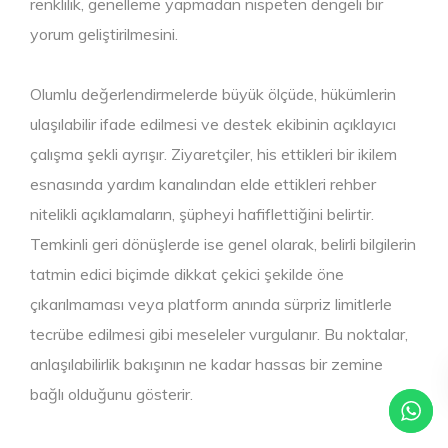
renklilik, genelleme yapmadan nispeten dengeli bir
yorum geliştirilmesini.
Olumlu değerlendirmelerde büyük ölçüde, hükümlerin
ulaşılabilir ifade edilmesi ve destek ekibinin açıklayıcı
çalışma şekli ayrışır. Ziyaretçiler, his ettikleri bir ikilem
esnasında yardım kanalından elde ettikleri rehber
nitelikli açıklamaların, şüpheyi hafiflettiğini belirtir.
Temkinli geri dönüşlerde ise genel olarak, belirli bilgilerin
tatmin edici biçimde dikkat çekici şekilde öne
çıkarılmaması veya platform anında sürpriz limitlerle
tecrübe edilmesi gibi meseleler vurgulanır. Bu noktalar,
anlaşılabilirlik bakışının ne kadar hassas bir zemine
bağlı olduğunu gösterir.