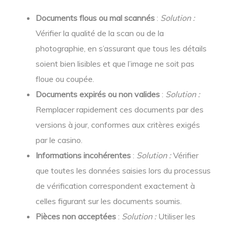
Documents flous ou mal scannés
:
Solution :
Vérifier la qualité de la scan ou de la
photographie, en s’assurant que tous les détails
soient bien lisibles et que l’image ne soit pas
floue ou coupée.
Documents expirés ou non valides
:
Solution :
Remplacer rapidement ces documents par des
versions à jour, conformes aux critères exigés
par le casino.
Informations incohérentes
:
Solution :
Vérifier
que toutes les données saisies lors du processus
de vérification correspondent exactement à
celles figurant sur les documents soumis.
Pièces non acceptées
:
Solution :
Utiliser les