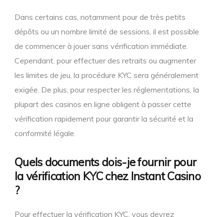
Dans certains cas, notamment pour de très petits
dépôts ou un nombre limité de sessions, il est possible
de commencer à jouer sans vérification immédiate.
Cependant, pour effectuer des retraits ou augmenter
les limites de jeu, la procédure KYC sera généralement
exigée. De plus, pour respecter les réglementations, la
plupart des casinos en ligne obligent à passer cette
vérification rapidement pour garantir la sécurité et la
conformité légale.
Quels documents dois-je fournir pour
la vérification KYC chez Instant Casino
?
Pour effectuer la vérification KYC, vous devrez