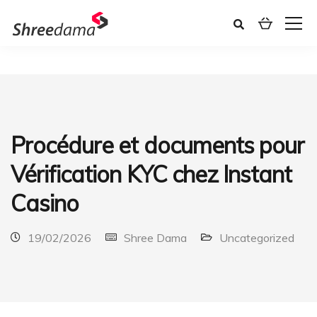
Procédure et documents pour
Vérification KYC chez Instant
Casino
19/02/2026
Shree Dama
Uncategorized