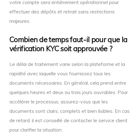
votre compte sera entièrement opérationnel pour
effectuer des dépôts et retrait sans restrictions
majeures.
Combien de temps faut-il pour que la
vérification KYC soit approuvée ?
Le délai de traitement varie selon la plateforme et la
rapidité avec laquelle vous fournissez tous les
documents nécessaires. En général, cela prend entre
quelques heures et deux ou trois jours ouvrables. Pour
accélérer le processus, assurez-vous que les
documents sont clairs, complets et bien lisibles. En cas
de retard, il est conseillé de contacter le service client
pour clarifier la situation.