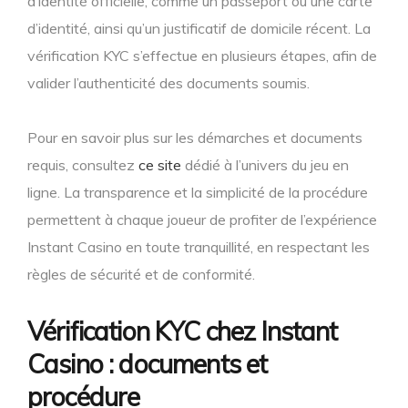
d’identité officielle, comme un passeport ou une carte
d’identité, ainsi qu’un justificatif de domicile récent. La
vérification KYC s’effectue en plusieurs étapes, afin de
valider l’authenticité des documents soumis.
Pour en savoir plus sur les démarches et documents
requis, consultez
ce site
dédié à l’univers du jeu en
ligne. La transparence et la simplicité de la procédure
permettent à chaque joueur de profiter de l’expérience
Instant Casino en toute tranquillité, en respectant les
règles de sécurité et de conformité.
Vérification KYC chez Instant
Casino : documents et
procédure