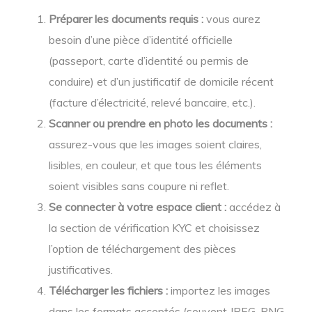
Préparer les documents requis :
vous aurez
besoin d’une pièce d’identité officielle
(passeport, carte d’identité ou permis de
conduire) et d’un justificatif de domicile récent
(facture d’électricité, relevé bancaire, etc.).
Scanner ou prendre en photo les documents :
assurez-vous que les images soient claires,
lisibles, en couleur, et que tous les éléments
soient visibles sans coupure ni reflet.
Se connecter à votre espace client :
accédez à
la section de vérification KYC et choisissez
l’option de téléchargement des pièces
justificatives.
Télécharger les fichiers :
importez les images
dans les formats acceptés (souvent JPEG, PNG