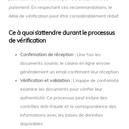
paiement
. En respectant ces recommandations, le
délai de vérification peut être considérablement réduit.
Ce à quoi s’attendre durant le processus
de vérification
Confirmation de réception :
Une fois les
documents soumis, le casino en ligne envoie
généralement un email confirmant leur réception.
Vérification et validation :
L’équipe de conformité
examine les documents pour vérifier leur
authenticité. Ce processus peut inclure des
contrôles anti-fraude et la correspondance des
informations avec les bases de données
disponibles.