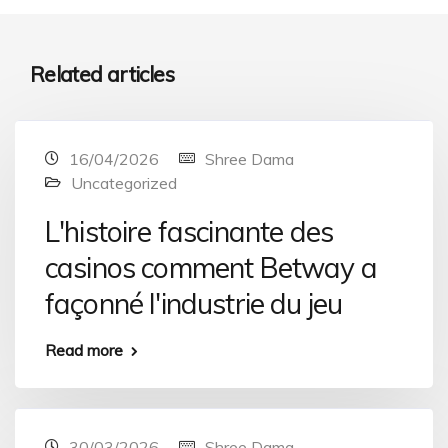
Related articles
16/04/2026
Shree Dama
Uncategorized
L'histoire fascinante des
casinos comment Betway a
façonné l'industrie du jeu
Read more
30/03/2026
Shree Dama