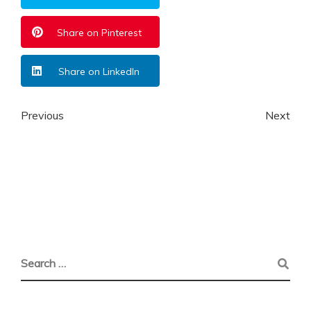
Share on Pinterest
Share on LinkedIn
Previous
Next