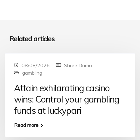
Related articles
08/08/2026
Shree Dama
gambling
Attain exhilarating casino
wins: Control your gambling
funds at luckypari
Read more