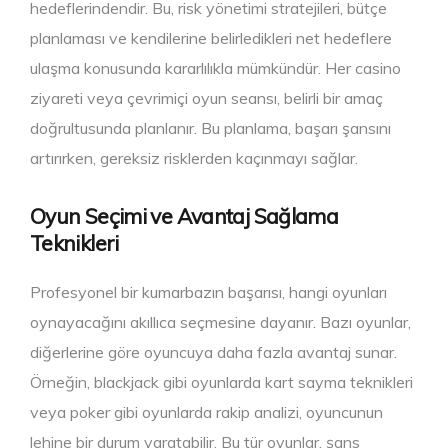
hedeflerindendir. Bu, risk yönetimi stratejileri, bütçe
planlaması ve kendilerine belirledikleri net hedeflere
ulaşma konusunda kararlılıkla mümkündür. Her casino
ziyareti veya çevrimiçi oyun seansı, belirli bir amaç
doğrultusunda planlanır. Bu planlama, başarı şansını
artırırken, gereksiz risklerden kaçınmayı sağlar.
Oyun Seçimi ve Avantaj Sağlama
Teknikleri
Profesyonel bir kumarbazın başarısı, hangi oyunları
oynayacağını akıllıca seçmesine dayanır. Bazı oyunlar,
diğerlerine göre oyuncuya daha fazla avantaj sunar.
Örneğin, blackjack gibi oyunlarda kart sayma teknikleri
veya poker gibi oyunlarda rakip analizi, oyuncunun
lehine bir durum yaratabilir. Bu tür oyunlar, şans