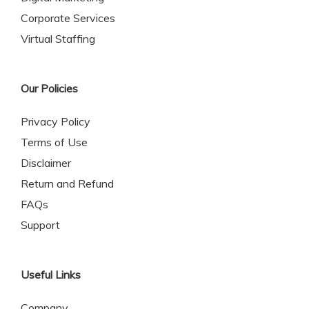
Corporate Services
Virtual Staffing
Our Policies
Privacy Policy
Terms of Use
Disclaimer
Return and Refund
FAQs
Support
Useful Links
Company