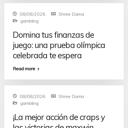
08/08/2026
Shree Dama
gambling
Domina tus finanzas de
juego: una prueba olímpica
celebrada te espera
Read more
08/08/2026
Shree Dama
gambling
¡La mejor acción de craps y
las victorias de maxwin