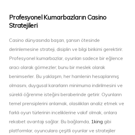
Profesyonel Kumarbazların Casino
Stratejileri
Casino dünyasında başarı, şansın ötesinde
derinlemesine strateji, disiplin ve bilgi birikimi gerektirir.
Profesyonel kumarbazlar, oyunları sadece bir eğlence
aracı olarak görmezler; bunu bir meslek olarak
benimserler. Bu yaklaşım, her hamlenin hesaplanmış
olmasını, duygusal kararların minimuma indirilmesini ve
sürekli öğrenme isteğini beraberinde getirir. Oyunların
temel prensiplerini anlamak, olasılıkları analiz etmek ve
farklı oyun türlerinin inceliklerine vakıf olmak, onlara
rekabet avantajı sağlar. Bu bağlamda,
1king
gibi
platformlar, oyunculara çeşitli oyunlar ve stratejiler