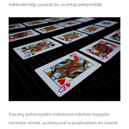
hakkında bilgi sunarak bu avantajı pekiştirebilir.
Kazanç potansiyelini maksimize ederken kayıpları
minimize etmek, profesyonel kumarbazların en önemli