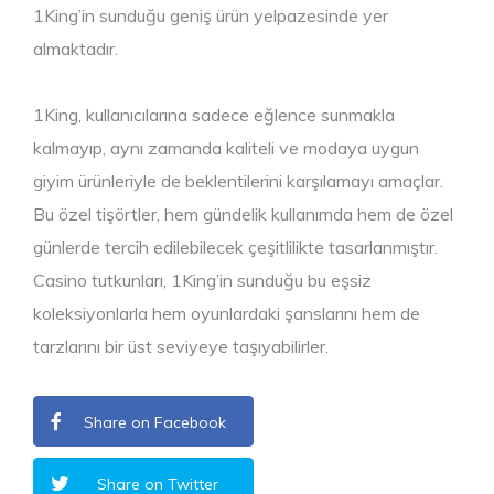
1King’in sunduğu geniş ürün yelpazesinde yer
almaktadır.
1King, kullanıcılarına sadece eğlence sunmakla
kalmayıp, aynı zamanda kaliteli ve modaya uygun
giyim ürünleriyle de beklentilerini karşılamayı amaçlar.
Bu özel tişörtler, hem gündelik kullanımda hem de özel
günlerde tercih edilebilecek çeşitlilikte tasarlanmıştır.
Casino tutkunları, 1King’in sunduğu bu eşsiz
koleksiyonlarla hem oyunlardaki şanslarını hem de
tarzlarını bir üst seviyeye taşıyabilirler.
Share on Facebook
Share on Twitter