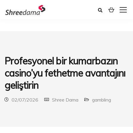
Profesyonel bir kumarbazın
casino’yu fethetme avantajını
geliştirin
02/07/2026
Shree Dama
gambling