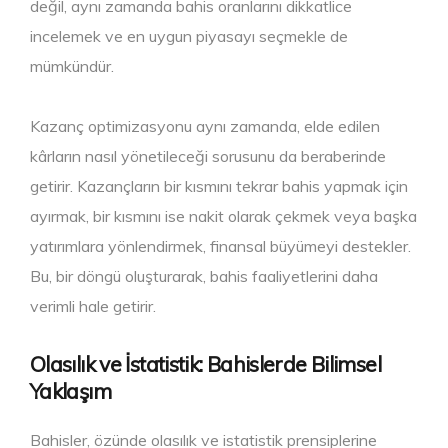
değil, aynı zamanda bahis oranlarını dikkatlice
incelemek ve en uygun piyasayı seçmekle de
mümkündür.
Kazanç optimizasyonu aynı zamanda, elde edilen
kârların nasıl yönetileceği sorusunu da beraberinde
getirir. Kazançların bir kısmını tekrar bahis yapmak için
ayırmak, bir kısmını ise nakit olarak çekmek veya başka
yatırımlara yönlendirmek, finansal büyümeyi destekler.
Bu, bir döngü oluşturarak, bahis faaliyetlerini daha
verimli hale getirir.
Olasılık ve İstatistik: Bahislerde Bilimsel
Yaklaşım
Bahisler, özünde olasılık ve istatistik prensiplerine