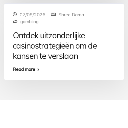
07/08/2026
Shree Dama
gambling
Ontdek uitzonderlijke
casinostrategieën om de
kansen te verslaan
Read more