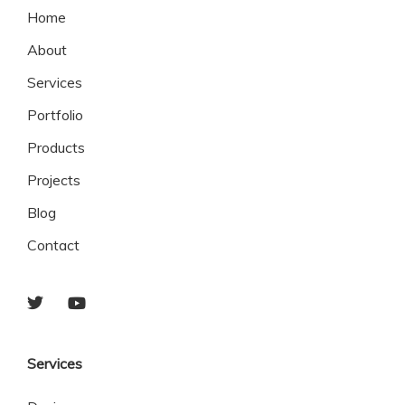
Home
About
Services
Portfolio
Products
Projects
Blog
Contact
Services