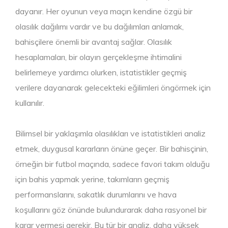
dayanır. Her oyunun veya maçın kendine özgü bir
olasılık dağılımı vardır ve bu dağılımları anlamak,
bahisçilere önemli bir avantaj sağlar. Olasılık
hesaplamaları, bir olayın gerçekleşme ihtimalini
belirlemeye yardımcı olurken, istatistikler geçmiş
verilere dayanarak gelecekteki eğilimleri öngörmek için
kullanılır.
Bilimsel bir yaklaşımla olasılıkları ve istatistikleri analiz
etmek, duygusal kararların önüne geçer. Bir bahisçinin,
örneğin bir futbol maçında, sadece favori takım olduğu
için bahis yapmak yerine, takımların geçmiş
performanslarını, sakatlık durumlarını ve hava
koşullarını göz önünde bulundurarak daha rasyonel bir
karar vermesi gerekir. Bu tür bir analiz, daha yüksek