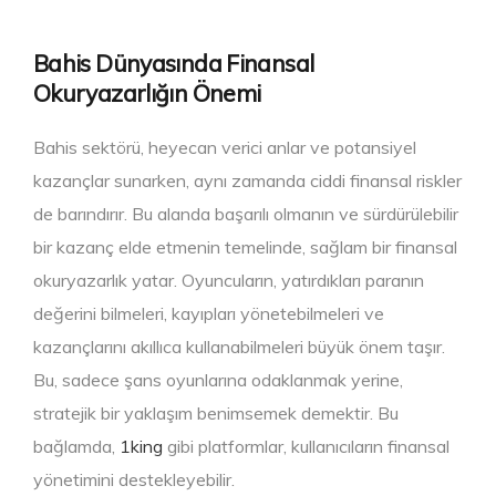
Bahis Dünyasında Finansal
Okuryazarlığın Önemi
Bahis sektörü, heyecan verici anlar ve potansiyel
kazançlar sunarken, aynı zamanda ciddi finansal riskler
de barındırır. Bu alanda başarılı olmanın ve sürdürülebilir
bir kazanç elde etmenin temelinde, sağlam bir finansal
okuryazarlık yatar. Oyuncuların, yatırdıkları paranın
değerini bilmeleri, kayıpları yönetebilmeleri ve
kazançlarını akıllıca kullanabilmeleri büyük önem taşır.
Bu, sadece şans oyunlarına odaklanmak yerine,
stratejik bir yaklaşım benimsemek demektir. Bu
bağlamda,
1king
gibi platformlar, kullanıcıların finansal
yönetimini destekleyebilir.