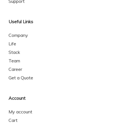
Support
Useful Links
Company
Life
Stack
Team
Career
Get a Quote
Account
My account
Cart