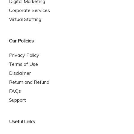
Digital Marketing
Corporate Services
Virtual Staffing
Our Policies
Privacy Policy
Terms of Use
Disclaimer
Return and Refund
FAQs
Support
Useful Links