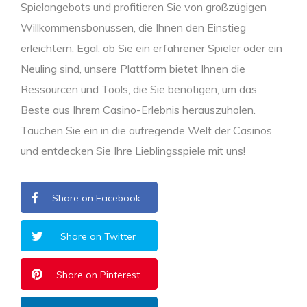
Spielangebots und profitieren Sie von großzügigen
Willkommensbonussen, die Ihnen den Einstieg
erleichtern. Egal, ob Sie ein erfahrener Spieler oder ein
Neuling sind, unsere Plattform bietet Ihnen die
Ressourcen und Tools, die Sie benötigen, um das
Beste aus Ihrem Casino-Erlebnis herauszuholen.
Tauchen Sie ein in die aufregende Welt der Casinos
und entdecken Sie Ihre Lieblingsspiele mit uns!
Share on Facebook
Share on Twitter
Share on Pinterest