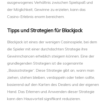
ausgewogenes Verhältnis zwischen Spielspaß und
der Möglichkeit, Gewinne zu erzielen, kann das
Casino-Erlebnis enorm bereichern.
Tipps und Strategien für Blackjack
Blackjack ist eines der wenigen Casinospiele, bei dem
die Spieler mit einer durchdachten Strategie ihre
Gewinnchancen erheblich steigern können. Eine der
grundlegenden Strategien ist die sogenannte
„Basisstrategie“. Diese Strategie gibt an, wann man
ziehen, stehen bleiben, verdoppeln oder teilen sollte,
basierend auf den Karten des Dealers und der eigenen
Hand. Das Erlernen und Anwenden dieser Strategie
kann den Hausvorteil signifikant reduzieren.