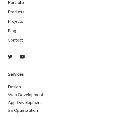
Portfolio
Products
Projects
Blog
Contact
Services
Design
Web Development
App Development
SE Optimization