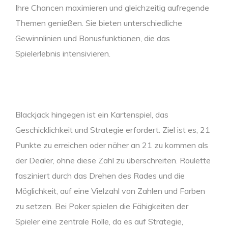
Ihre Chancen maximieren und gleichzeitig aufregende
Themen genießen. Sie bieten unterschiedliche
Gewinnlinien und Bonusfunktionen, die das
Spielerlebnis intensivieren.
Blackjack hingegen ist ein Kartenspiel, das
Geschicklichkeit und Strategie erfordert. Ziel ist es, 21
Punkte zu erreichen oder näher an 21 zu kommen als
der Dealer, ohne diese Zahl zu überschreiten. Roulette
fasziniert durch das Drehen des Rades und die
Möglichkeit, auf eine Vielzahl von Zahlen und Farben
zu setzen. Bei Poker spielen die Fähigkeiten der
Spieler eine zentrale Rolle, da es auf Strategie,