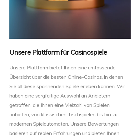
Unsere Plattform für Casinospiele
Unsere Plattform bietet Ihnen eine umfassende
Übersicht über die besten Online-Casinos, in denen
Sie all diese spannenden Spiele erleben können. Wir
haben eine sorgfältige Auswahl an Anbietern
getroffen, die Ihnen eine Vielzahl von Spielen
anbieten, von klassischen Tischspielen bis hin zu
modernen Spielautomaten. Unsere Bewertungen
basieren auf realen Erfahrungen und bieten Ihnen