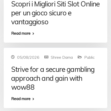
Scopri i Migliori Siti Slot Online
per un gioco sicuro e
vantaggioso
Read more
05/08/2026
Shree Dama
Public
Strive for a secure gambling
approach and gain with
wow88
Read more