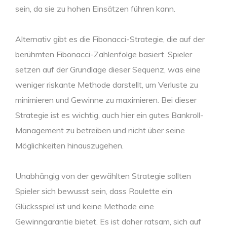
sein, da sie zu hohen Einsätzen führen kann.
Alternativ gibt es die Fibonacci-Strategie, die auf der
berühmten Fibonacci-Zahlenfolge basiert. Spieler
setzen auf der Grundlage dieser Sequenz, was eine
weniger riskante Methode darstellt, um Verluste zu
minimieren und Gewinne zu maximieren. Bei dieser
Strategie ist es wichtig, auch hier ein gutes Bankroll-
Management zu betreiben und nicht über seine
Möglichkeiten hinauszugehen.
Unabhängig von der gewählten Strategie sollten
Spieler sich bewusst sein, dass Roulette ein
Glücksspiel ist und keine Methode eine
Gewinngarantie bietet. Es ist daher ratsam, sich auf