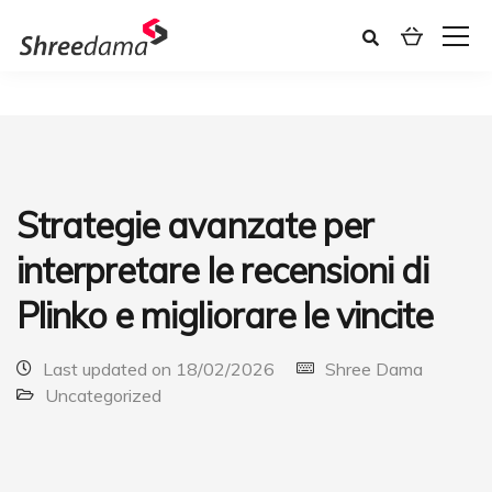
Strategie avanzate per
interpretare le recensioni di
Plinko e migliorare le vincite
Last updated on 18/02/2026
Shree Dama
Uncategorized