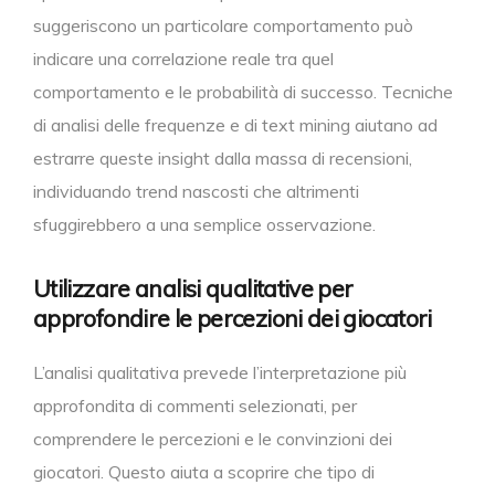
suggeriscono un particolare comportamento può
indicare una correlazione reale tra quel
comportamento e le probabilità di successo. Tecniche
di analisi delle frequenze e di text mining aiutano ad
estrarre queste insight dalla massa di recensioni,
individuando trend nascosti che altrimenti
sfuggirebbero a una semplice osservazione.
Utilizzare analisi qualitative per
approfondire le percezioni dei giocatori
L’analisi qualitativa prevede l’interpretazione più
approfondita di commenti selezionati, per
comprendere le percezioni e le convinzioni dei
giocatori. Questo aiuta a scoprire che tipo di