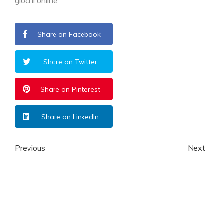
giochi online.
Share on Facebook
Share on Twitter
Share on Pinterest
Share on LinkedIn
Previous
Next