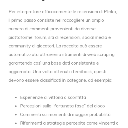
Per interpretare efficacemente le recensioni di Plinko,
il primo passo consiste nel raccogliere un ampio
numero di commenti provenienti da diverse
piattaforme: forum, siti di recensioni, social media e
community di giocatori. La raccolta può essere
automatizzata attraverso strumenti di web scraping,
garantendo così una base dati consistente e
aggiornata. Una volta ottenuti i feedback, questi
devono essere classificati in categorie, ad esempio:
Esperienze di vittoria o sconfitta
Percezioni sulla “fortunata fase” del gioco
Commenti sui momenti di maggior probabilità
Riferimenti a strategie percepite come vincenti o