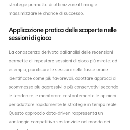
strategie permette di ottimizzare il timing e
massimizzare le chance di successo.
Applicazione pratica delle scoperte nelle
sessioni di gioco
La conoscenza derivata dall’analisi delle recensioni
permette di impostare sessioni di gioco più mirate: ad
esempio, pianificare le sessioni nelle fasce orarie
identificate come più favorevoli, adottare approcci di
scommessa più aggressivi o più conservativi secondo
le tendenze, e monitorare costantemente le opinioni
per adattare rapidamente le strategie in tempo reale.
Questo approccio data-driven rappresenta un
vantaggio competitivo sostanziale nel mondo dei