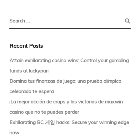
Recent Posts
Attain exhilarating casino wins: Control your gambling
funds at luckypari
Domina tus finanzas de juego: una prueba olímpica
celebrada te espera
¡La mejor acción de craps y las victorias de maxwin
casino que no te puedes perder
Exhilarating BC 게임 hacks: Secure your winning edge
now