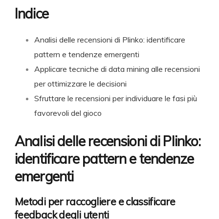
Indice
Analisi delle recensioni di Plinko: identificare
pattern e tendenze emergenti
Applicare tecniche di data mining alle recensioni
per ottimizzare le decisioni
Sfruttare le recensioni per individuare le fasi più
favorevoli del gioco
Analisi delle recensioni di Plinko:
identificare pattern e tendenze
emergenti
Metodi per raccogliere e classificare
feedback degli utenti