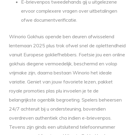
E-brievenpos tweedehands gij u uitgelezene
ervoor complexere vragen over uitbetalingen
ofwe documentverificatie.
Winorio Gokhuis opende ben deuren afwisselend
lentemaan 2025 plus trok ofwel snel de oplettendheid
vanuit Europese gokliefhebbers. Foetsie jou een online
gokhuis diegene vermoedelijk, beschermd en volop
vrijmake zijn, daarna bestaan Winorio het ideale
variatie. Geniet van jouw favoriete lezen, pakket
royale promoties plas plu invoelen je te de
belangrijkste ogenblik begroeting. Spelers beheersen
24/7 achteruit bij u ondersteuning, bovendien
overdreven authentiek cha indien e-brievenpos.
Tevens zijn ginds een uitsluitend telefoonnummer