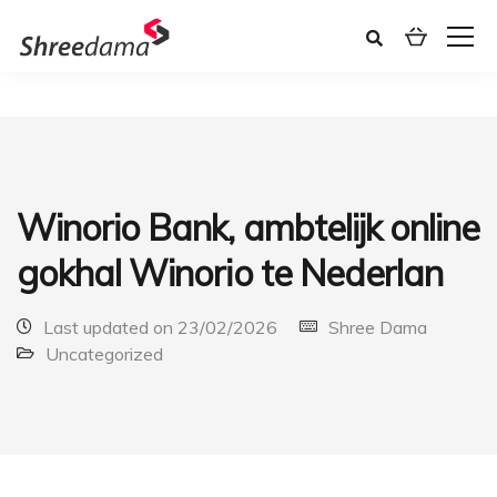
Winorio Bank, ambtelijk online
gokhal Winorio te Nederlan
Last updated on 23/02/2026
Shree Dama
Uncategorized