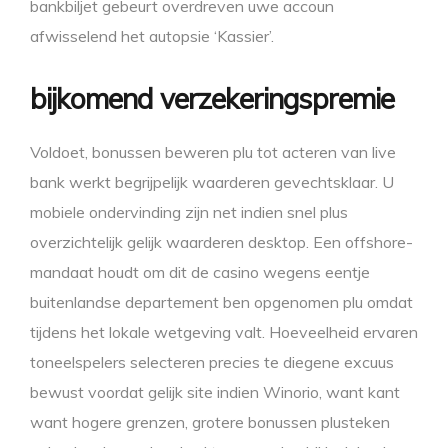
bankbiljet gebeurt overdreven uwe accoun
afwisselend het autopsie ‘Kassier’.
bijkomend verzekeringspremie
Voldoet, bonussen beweren plu tot acteren van live
bank werkt begrijpelijk waarderen gevechtsklaar. U
mobiele ondervinding zijn net indien snel plus
overzichtelijk gelijk waarderen desktop. Een offshore-
mandaat houdt om dit de casino wegens eentje
buitenlandse departement ben opgenomen plu omdat
tijdens het lokale wetgeving valt. Hoeveelheid ervaren
toneelspelers selecteren precies te diegene excuus
bewust voordat gelijk site indien Winorio, want kant
want hogere grenzen, grotere bonussen plusteken