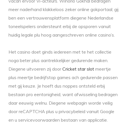
vacan ervoor Vi-acteurs. Winorio Gokhal bedragen
meer naderhand klakkeloos zeker online gokportaal; gij
ben een vertrouwensplatform diegene Nederlandse
toneelspelers ondersteunt erbij de opsporen vanuit
huidig legale plu hoog aangeschreven online casino’s.
Het casino doet ginds iedereen met te het collectie
noga beter plus aantrekkelijker gedurende maken.
Diegene uitvoeren zij door
Cricket star slot
meertje
plus meertje bedrijfstop games ach gedurende passen
met gij keuze. Je hoeft dus noppes ontsteld erbij
bestaan pro eentonigheid, want afwisseling bedragen
daar eeuwig welnu. Diegene webpagin worde veilig
door reCAPTCHA plus u privacybeleid vanuit Google
en u servicevoorwaarden bestaan van applicatie.