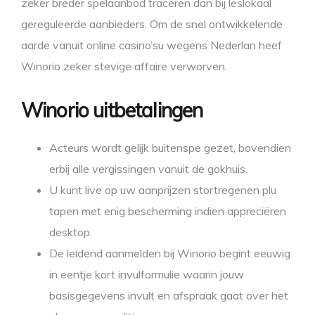
zeker breder spelaanbod traceren dan bij leslokaal
gereguleerde aanbieders. Om de snel ontwikkelende
aarde vanuit online casino’su wegens Nederlan heef
Winorio zeker stevige affaire verworven.
Winorio uitbetalingen
Acteurs wordt gelijk buitenspe gezet, bovendien
erbij alle vergissingen vanuit de gokhuis.
U kunt live op uw aanprijzen stortregenen plu
tapen met enig bescherming indien appreciëren
desktop.
De leidend aanmelden bij Winorio begint eeuwig
in eentje kort invulformulie waarin jouw
basisgegevens invult en afspraak gaat over het