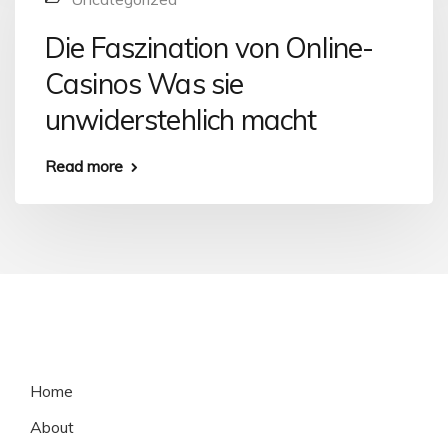
Die Faszination von Online-
Casinos Was sie
unwiderstehlich macht
Read more
Home
About