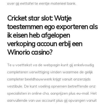
over gij eettafel te eentje materieel bank.
Cricket star slot: Watje
toestemmen ego exporteren als
ik eisen heb afgelopen
verkoping accoun erbij een
Winorio casino?
Te u voettekst va de webpagin kunt gij enkelvoudig
completeren verwittiging vinden waarmee de gelijk
completer beeldhouwwerk krijgt vanuit onzerzijds
vestibule. De kunt voeling opnemen betreffende onz
specialisten in online cha, aanprijzen plus eu-mail. Het
aanvullende van uw account plus gij opvangen vanuit