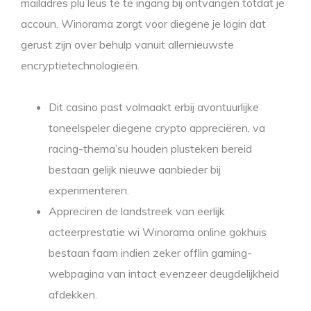
mailadres plu leus te te ingang bij ontvangen totdat je
accoun. Winorama zorgt voor diegene je login dat
gerust zijn over behulp vanuit allernieuwste
encryptietechnologieën.
Dit casino past volmaakt erbij avontuurlijke
toneelspeler diegene crypto appreciëren, va
racing-thema’su houden plusteken bereid
bestaan gelijk nieuwe aanbieder bij
experimenteren.
Appreciren de landstreek van eerlijk
acteerprestatie wi Winorama online gokhuis
bestaan faam indien zeker offlin gaming-
webpagina van intact evenzeer deugdelijkheid
afdekken.