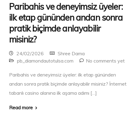
Paribahis ve deneyimsiz üyeler:
ilk etap gününden andan sonra
pratik biçimde anlayabilir
misiniz?
24/02/2026
Shree Dama
pb_diamondautotulsa.com
No comments yet
Paribahis ve deneyimsiz üyeler: ilk etap gününden
andan sonra pratik biçimde anlayabilir misiniz? İnternet
tabanlı casino alanına ilk aşama adımı […]
Read more