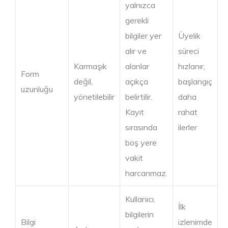
yalnızca
gerekli
bilgiler yer
Üyelik
alır ve
süreci
Karmaşık
alanlar
hızlanır,
Form
değil,
açıkça
başlangıç
uzunluğu
yönetilebilir
belirtilir.
daha
Kayıt
rahat
sırasında
ilerler
boş yere
vakit
harcanmaz.
Kullanıcı,
İlk
bilgilerin
Bilgi
izlenimde