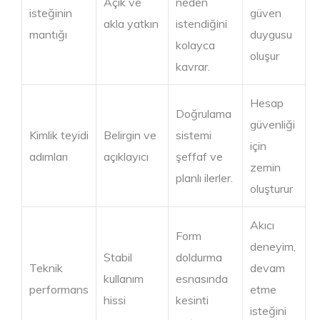
Açık ve
neden
isteğinin
güven
akla yatkın
istendiğini
mantığı
duygusu
kolayca
oluşur
kavrar.
Hesap
Doğrulama
güvenliği
Kimlik teyidi
Belirgin ve
sistemi
için
adımları
açıklayıcı
şeffaf ve
zemin
planlı ilerler.
oluşturur
Akıcı
Form
deneyim,
Stabil
doldurma
Teknik
devam
kullanım
esnasında
performans
etme
hissi
kesinti
isteğini