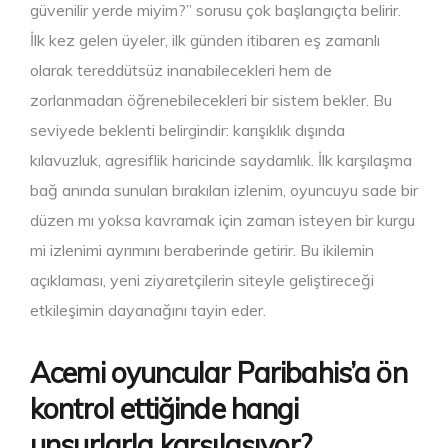
güvenilir yerde miyim?” sorusu çok başlangıçta belirir.
İlk kez gelen üyeler, ilk günden itibaren eş zamanlı
olarak tereddütsüz inanabilecekleri hem de
zorlanmadan öğrenebilecekleri bir sistem bekler. Bu
seviyede beklenti belirgindir: karışıklık dışında
kılavuzluk, agresiflik haricinde saydamlık. İlk karşılaşma
bağ anında sunulan bırakılan izlenim, oyuncuyu sade bir
düzen mı yoksa kavramak için zaman isteyen bir kurgu
mi izlenimi ayrımını beraberinde getirir. Bu ikilemin
açıklaması, yeni ziyaretçilerin siteyle geliştireceği
etkileşimin dayanağını tayin eder.
Acemi oyuncular Paribahis’a ön
kontrol ettiğinde hangi
unsurlarla karşılaşıyor?