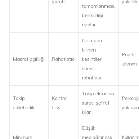
yaratır
yakınlık
tamamlanması,
belirsizliği
azaltır.
Önceden
bilinen
Pozitif
Masraf açıklığı
Rahatlatıcı
kesintiler
izlenim
süreci
rahatlatır.
Takip ekranları
Takip
Kontrol
Psikoloj
süreci şeffaf
edilebilirlik
hissi
yük azal
kılar.
Düşük
Minimum
meblağlar risk
Kullanı