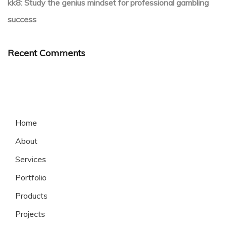
kk8: Study the genius mindset for professional gambling
success
Recent Comments
Home
About
Services
Portfolio
Products
Projects