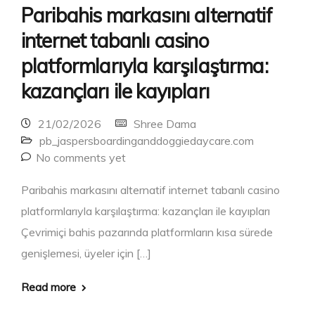
Paribahis markasını alternatif
internet tabanlı casino
platformlarıyla karşılaştırma:
kazançları ile kayıpları
21/02/2026
Shree Dama
pb_jaspersboardinganddoggiedaycare.com
No comments yet
Paribahis markasını alternatif internet tabanlı casino
platformlarıyla karşılaştırma: kazançları ile kayıpları
Çevrimiçi bahis pazarında platformların kısa sürede
genişlemesi, üyeler için […]
Read more