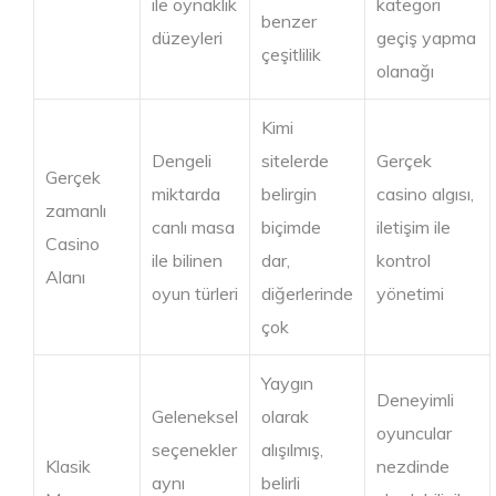
ile oynaklık
kategori
benzer
düzeyleri
geçiş yapma
çeşitlilik
olanağı
Kimi
Dengeli
sitelerde
Gerçek
Gerçek
miktarda
belirgin
casino algısı,
zamanlı
canlı masa
biçimde
iletişim ile
Casino
ile bilinen
dar,
kontrol
Alanı
oyun türleri
diğerlerinde
yönetimi
çok
Yaygın
Deneyimli
Geleneksel
olarak
oyuncular
seçenekler
alışılmış,
Klasik
nezdinde
aynı
belirli