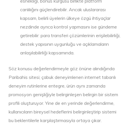
esnekliği, bonus kurgusu birlikte platform
canlılığını güçlendirebilir. Ancak uluslararası
kapsam, belirli üyelerin ülkeye özgü ihtiyaçlar
nezdinde ayrıca kontrol yapmasını ise gündeme
getirebilir: para transferi çözümlerinin erişilebilirliği,
destek yapısının uygunluğu ve açıklamaların
anlaşılabilirliği kapsamında.
Söz konusu değerlendirmeyle göz önüne alındığında
Paribahis sitesi; çabuk deneyimlenen internet tabanlı
deneyim rutinlerine entegre, ürün aynı zamanda
promosyon genişliğiyle belirginleşen belirgin bir sistem
profili oluşturuyor. Yine de en yerinde değerlendirme,
kullanıcıların bireysel hedeflerini belirginleştirip sistemi
bu beklentilerle karşılaştırmasıyla ortaya çıkar.