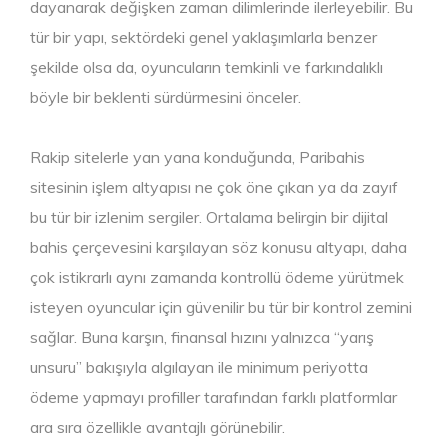
dayanarak değişken zaman dilimlerinde ilerleyebilir. Bu
tür bir yapı, sektördeki genel yaklaşımlarla benzer
şekilde olsa da, oyuncuların temkinli ve farkındalıklı
böyle bir beklenti sürdürmesini önceler.
Rakip sitelerle yan yana konduğunda, Paribahis
sitesinin işlem altyapısı ne çok öne çıkan ya da zayıf
bu tür bir izlenim sergiler. Ortalama belirgin bir dijital
bahis çerçevesini karşılayan söz konusu altyapı, daha
çok istikrarlı aynı zamanda kontrollü ödeme yürütmek
isteyen oyuncular için güvenilir bu tür bir kontrol zemini
sağlar. Buna karşın, finansal hızını yalnızca “yarış
unsuru” bakışıyla algılayan ile minimum periyotta
ödeme yapmayı profiller tarafından farklı platformlar
ara sıra özellikle avantajlı görünebilir.