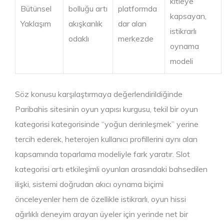
kitleye
Bütünsel
bolluğu artı
platformda
kapsayan,
Yaklaşım
akışkanlık
dar alan
istikrarlı
odaklı
merkezde
oynama
modeli
Söz konusu karşılaştırmaya değerlendirildiğinde
Paribahis sitesinin oyun yapısı kurgusu, tekil bir oyun
kategorisi kategorisinde “yoğun derinleşmek” yerine
tercih ederek, heterojen kullanıcı profillerini aynı alan
kapsamında toparlama modeliyle fark yaratır. Slot
kategorisi artı etkileşimli oyunları arasındaki bahsedilen
ilişki, sistemi doğrudan akıcı oynama biçimi
önceleyenler hem de özellikle istikrarlı, oyun hissi
ağırlıklı deneyim arayan üyeler için yerinde net bir