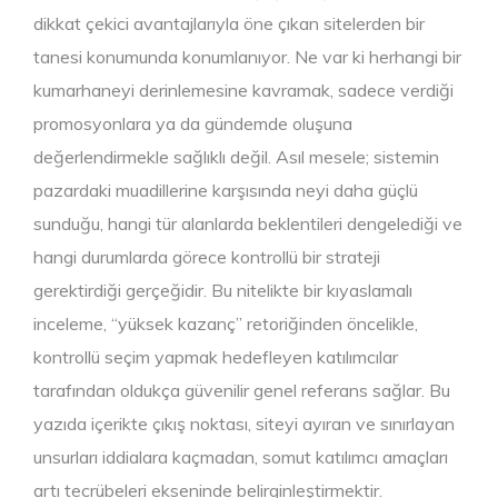
dikkat çekici avantajlarıyla öne çıkan sitelerden bir
tanesi konumunda konumlanıyor. Ne var ki herhangi bir
kumarhaneyi derinlemesine kavramak, sadece verdiği
promosyonlara ya da gündemde oluşuna
değerlendirmekle sağlıklı değil. Asıl mesele; sistemin
pazardaki muadillerine karşısında neyi daha güçlü
sunduğu, hangi tür alanlarda beklentileri dengelediği ve
hangi durumlarda görece kontrollü bir strateji
gerektirdiği gerçeğidir. Bu nitelikte bir kıyaslamalı
inceleme, “yüksek kazanç” retoriğinden öncelikle,
kontrollü seçim yapmak hedefleyen katılımcılar
tarafından oldukça güvenilir genel referans sağlar. Bu
yazıda içerikte çıkış noktası, siteyi ayıran ve sınırlayan
unsurları iddialara kaçmadan, somut katılımcı amaçları
artı tecrübeleri ekseninde belirginleştirmektir.