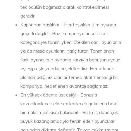
tek ödülün bağımsız olarak kontrol edilmesi
gerekir.
Kapsanan başlıklar – Her teşvikler tüm oyunda
geçerli değildir. Bazı kampanyalar salt slot
kategorisiyle tanımlıyken, ötekileri canlı oyunlarını
ya da masa oyunlarını hariç tutar. Tanımlanan
fark, oyuncunun oynama tarzıyla bonusun uygun
eşleşip eşleşmediğini şekillendirir. Hedeflenen
planlamadığınız alanlar temelli aktif herhangi bir
kampanya, hedeflenen avantajı sağlamaz.
En yüksek ödeme üst eşiği – Bonusla
kazanılabilecek elde edilebilecek getirilerin belirli
bir maksimum kısıtı bulunabilir. Bu limit, daha çok
büyük kazanç amacıyla tercih eden oyuncular
açısından dikkate değerdir. Tavan çekim tavanı,