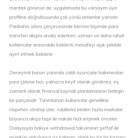
mantıklı görünse de, uygulamada bu varsayım üye
profiline doğrultusunda çok yönlü anlamlar yansıtır.
Paribahis sitesi çerçevesinde benzer biçimde para
transferi akışını analiz ederken, uzman ve daha rahat
katılımcılar arasındaki beklenti mesafeyi açık şekilde
ayırt etmek beklenir.
Deneyimli bunun yanında ciddi oyuncular bakımından
para çekme hızı, yalnızca keyif olarak görülmez, eş
zamanlı olarak finansal kaynak planlamasının belirgin
bir parçasıdır. Tanımlanan kullanıcılar genellikle
nispeten strateji izler, ödüllerini birden fazla markalar
boyunca akışa taşır ile nakde hızlı erişmek önceler.
Dolayısıyla bakiye withdrawal takviminin şeffaf ile
mümkün olduğunca az kalması, planlı bu tür bir kazanç