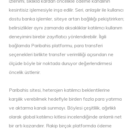
izlenimi, sıklıkla kârdan öncelikle ödeme kanalının
kesintisiz işlemesiyle inşa edilir. Seri, anlaşılır ile kullanıcı
dostu banka işlemler, siteye artan bağlılığı pekiştirirken;
belirsizlikler aynı zamanda aksaklıklar katılımcı kullanım
deneyimini birebir zayıflatıcı yönlendirebilir. İlgili
bağlamda Paribahis platformu, para transferi
seçenekleri birlikte transfer verimliliği açısından ne
ölçüde böyle bir noktada duruyor değerlendirmesi
öncelik üstlenir.
Paribahis sitesi, heterojen katılımcı beklentilerine
karşılık verebilmek hedefiyle birden fazla para yatırma
ve aktarma kanalı sunmayı. Böylesi çeşitlilik, ağırlıklı
olarak global katılımcı kitlesi incelendiğinde anlamlı net
bir artı kazandırır. Rakip birçok platformda ödeme