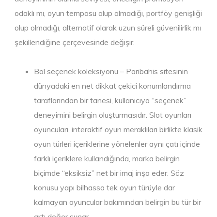
odaklı mı, oyun temposu olup olmadığı, portföy genişliği
olup olmadığı, alternatif olarak uzun süreli güvenilirlik mı
şekillendiğine çerçevesinde değişir.
Bol seçenek koleksiyonu – Paribahis sitesinin
dünyadaki en net dikkat çekici konumlandırma
taraflarından bir tanesi, kullanıcıya “seçenek”
deneyimini belirgin oluşturmasıdır. Slot oyunları
oyuncuları, interaktif oyun meraklıları birlikte klasik
oyun türleri içeriklerine yönelenler aynı çatı içinde
farklı içeriklere kullandığında, marka belirgin
biçimde “eksiksiz” net bir imaj inşa eder. Söz
konusu yapı bilhassa tek oyun türüyle dar
kalmayan oyuncular bakımından belirgin bu tür bir
artı değer sunar.