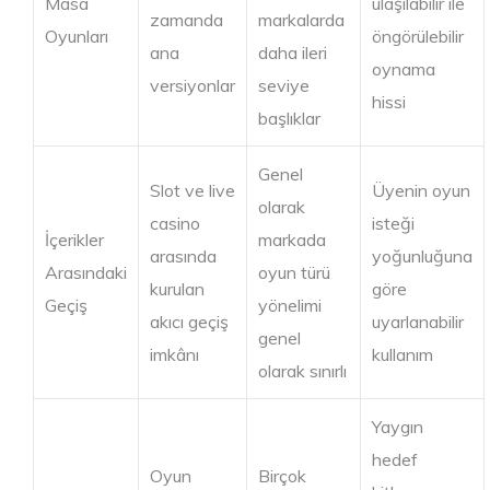
Masa
ulaşılabilir ile
zamanda
markalarda
Oyunları
öngörülebilir
ana
daha ileri
oynama
versiyonlar
seviye
hissi
başlıklar
Genel
Slot ve live
Üyenin oyun
olarak
casino
isteği
İçerikler
markada
arasında
yoğunluğuna
Arasındaki
oyun türü
kurulan
göre
Geçiş
yönelimi
akıcı geçiş
uyarlanabilir
genel
imkânı
kullanım
olarak sınırlı
Yaygın
hedef
Oyun
Birçok