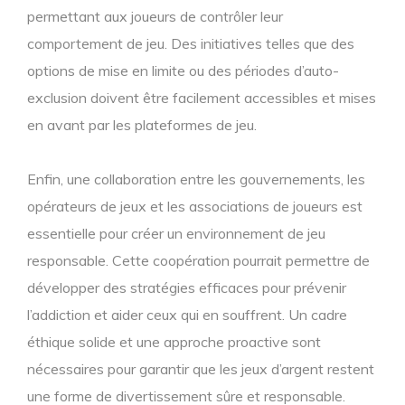
permettant aux joueurs de contrôler leur
comportement de jeu. Des initiatives telles que des
options de mise en limite ou des périodes d’auto-
exclusion doivent être facilement accessibles et mises
en avant par les plateformes de jeu.
Enfin, une collaboration entre les gouvernements, les
opérateurs de jeux et les associations de joueurs est
essentielle pour créer un environnement de jeu
responsable. Cette coopération pourrait permettre de
développer des stratégies efficaces pour prévenir
l’addiction et aider ceux qui en souffrent. Un cadre
éthique solide et une approche proactive sont
nécessaires pour garantir que les jeux d’argent restent
une forme de divertissement sûre et responsable.