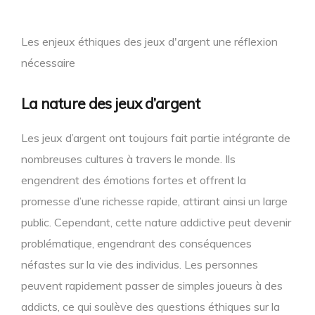
Les enjeux éthiques des jeux d'argent une réflexion
nécessaire
La nature des jeux d’argent
Les jeux d’argent ont toujours fait partie intégrante de
nombreuses cultures à travers le monde. Ils
engendrent des émotions fortes et offrent la
promesse d’une richesse rapide, attirant ainsi un large
public. Cependant, cette nature addictive peut devenir
problématique, engendrant des conséquences
néfastes sur la vie des individus. Les personnes
peuvent rapidement passer de simples joueurs à des
addicts, ce qui soulève des questions éthiques sur la