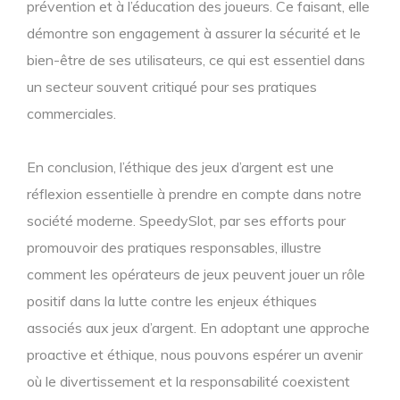
prévention et à l’éducation des joueurs. Ce faisant, elle
démontre son engagement à assurer la sécurité et le
bien-être de ses utilisateurs, ce qui est essentiel dans
un secteur souvent critiqué pour ses pratiques
commerciales.
En conclusion, l’éthique des jeux d’argent est une
réflexion essentielle à prendre en compte dans notre
société moderne. SpeedySlot, par ses efforts pour
promouvoir des pratiques responsables, illustre
comment les opérateurs de jeux peuvent jouer un rôle
positif dans la lutte contre les enjeux éthiques
associés aux jeux d’argent. En adoptant une approche
proactive et éthique, nous pouvons espérer un avenir
où le divertissement et la responsabilité coexistent