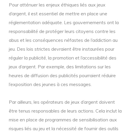
Pour atténuer les enjeux éthiques liés aux jeux
d’argent, il est essentiel de mettre en place une
réglementation adéquate. Les gouvernements ont la
responsabilité de protéger leurs citoyens contre les
abus et les conséquences néfastes de l’addiction au
jeu. Des lois strictes devraient être instaurées pour
réguler la publicité, la promotion et l’accessibilité des
jeux d’argent. Par exemple, des limitations sur les
heures de diffusion des publicités pourraient réduire
l’exposition des jeunes à ces messages.
Par ailleurs, les opérateurs de jeux d’argent doivent
être tenus responsables de leurs actions. Cela inclut la
mise en place de programmes de sensibilisation aux
risques liés au jeu et la nécessité de fournir des outils