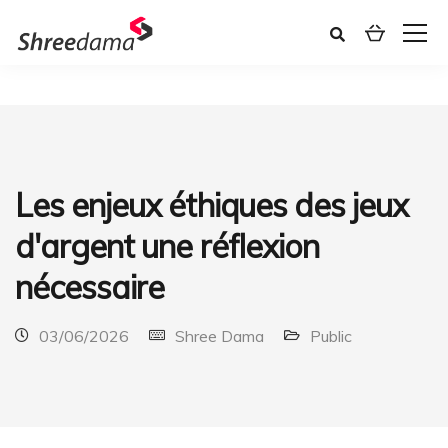
Les enjeux éthiques des jeux
d'argent une réflexion
nécessaire
03/06/2026
Shree Dama
Public