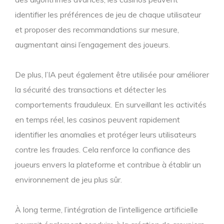
identifier les préférences de jeu de chaque utilisateur
et proposer des recommandations sur mesure,
augmentant ainsi l’engagement des joueurs.
De plus, l’IA peut également être utilisée pour améliorer
la sécurité des transactions et détecter les
comportements frauduleux. En surveillant les activités
en temps réel, les casinos peuvent rapidement
identifier les anomalies et protéger leurs utilisateurs
contre les fraudes. Cela renforce la confiance des
joueurs envers la plateforme et contribue à établir un
environnement de jeu plus sûr.
À long terme, l’intégration de l’intelligence artificielle