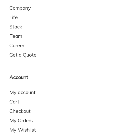
Company
Life
Stack
Team
Career
Get a Quote
Account
My account
Cart
Checkout
My Orders
My Wishlist