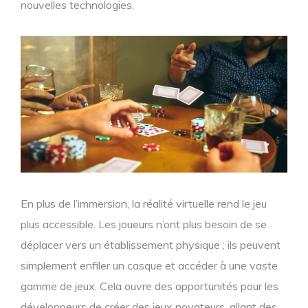
nouvelles technologies.
En plus de l’immersion, la réalité virtuelle rend le jeu
plus accessible. Les joueurs n’ont plus besoin de se
déplacer vers un établissement physique ; ils peuvent
simplement enfiler un casque et accéder à une vaste
gamme de jeux. Cela ouvre des opportunités pour les
développeurs de créer des jeux novateurs, allant des