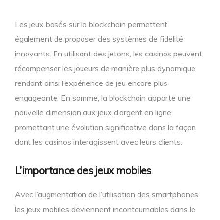
Les jeux basés sur la blockchain permettent
également de proposer des systèmes de fidélité
innovants. En utilisant des jetons, les casinos peuvent
récompenser les joueurs de manière plus dynamique,
rendant ainsi l’expérience de jeu encore plus
engageante. En somme, la blockchain apporte une
nouvelle dimension aux jeux d’argent en ligne,
promettant une évolution significative dans la façon
dont les casinos interagissent avec leurs clients.
L’importance des jeux mobiles
Avec l’augmentation de l’utilisation des smartphones,
les jeux mobiles deviennent incontournables dans le