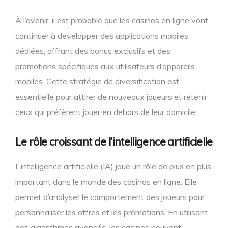
À l’avenir, il est probable que les casinos en ligne vont
continuer à développer des applications mobiles
dédiées, offrant des bonus exclusifs et des
promotions spécifiques aux utilisateurs d’appareils
mobiles. Cette stratégie de diversification est
essentielle pour attirer de nouveaux joueurs et retenir
ceux qui préfèrent jouer en dehors de leur domicile.
Le rôle croissant de l’intelligence artificielle
L’intelligence artificielle (IA) joue un rôle de plus en plus
important dans le monde des casinos en ligne. Elle
permet d’analyser le comportement des joueurs pour
personnaliser les offres et les promotions. En utilisant
des algorithmes avancés, les casinos peuvent