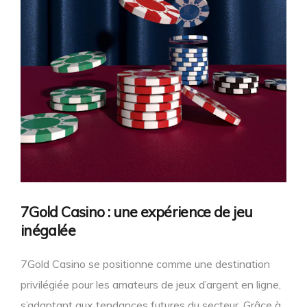
7Gold Casino : une expérience de jeu
inégalée
7Gold Casino se positionne comme une destination
privilégiée pour les amateurs de jeux d’argent en ligne,
s’adaptant aux tendances futures du secteur. Grâce à