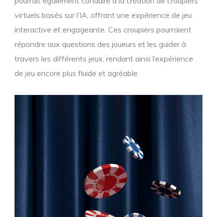
pourrait également conduire à la création de croupiers
virtuels basés sur l’IA, offrant une expérience de jeu
interactive et engageante. Ces croupiers pourraient
répondre aux questions des joueurs et les guider à
travers les différents jeux, rendant ainsi l’expérience
de jeu encore plus fluide et agréable.