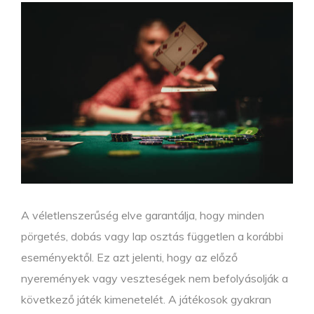
A véletlenszerűség elve garantálja, hogy minden
pörgetés, dobás vagy lap osztás független a korábbi
eseményektől. Ez azt jelenti, hogy az előző
nyeremények vagy veszteségek nem befolyásolják a
következő játék kimenetelét. A játékosok gyakran