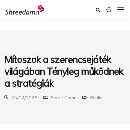
Mítoszok a szerencsejáték
világában Tényleg működnek
a stratégiák
25/02/2026
Shree Dama
Public