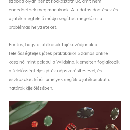
szabad olyan pénzt kockáztatniuk, amit nem
engedhetnek meg maguknak. A tudatos döntések és
a játék megfelelő módja segíthet megelőzni a
problémás helyzeteket.
Fontos, hogy a játékosok tájékozódjanak a
felelősségteljes játék praktikáiról. Számos online
kaszinó, mint például a Wildsino, kiemelten foglalkozik
a felelősségteljes játék népszerűsítésével, és
eszközöket kínál, amelyek segítik a játékosokat a
határok kijelölésében.