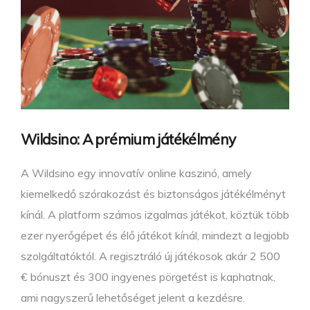
Wildsino: A prémium játékélmény
A Wildsino egy innovatív online kaszinó, amely
kiemelkedő szórakozást és biztonságos játékélményt
kínál. A platform számos izgalmas játékot, köztük több
ezer nyerőgépet és élő játékot kínál, mindezt a legjobb
szolgáltatóktól. A regisztráló új játékosok akár 2 500
€ bónuszt és 300 ingyenes pörgetést is kaphatnak,
ami nagyszerű lehetőséget jelent a kezdésre.