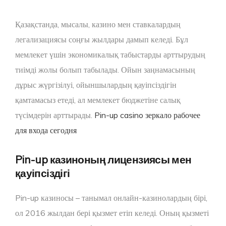
Қазақстанда, мысалы, казино мен ставкалардың
легализациясы соңғы жылдары дамып келеді. Бұл
мемлекет үшін экономикалық табыстарды арттырудың
тиімді жолы болып табылады. Ойын заңнамасының
дұрыс жүргізілуі, ойыншылардың қауіпсіздігін
қамтамасыз етеді, ал мемлекет бюджетіне салық
түсімдерін арттырады.
Pin-up casino зеркало рабочее
для входа сегодня
Pin-up казиноның лицензиясы мен
қауіпсіздігі
Pin-up казиносы – танымал онлайн-казинолардың бірі,
ол 2016 жылдан бері қызмет етіп келеді. Оның қызметі