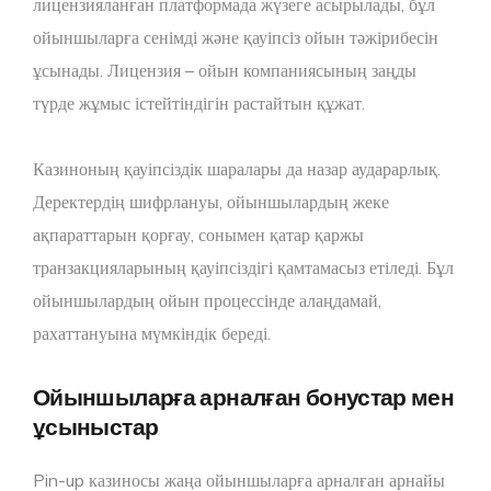
лицензияланған платформада жүзеге асырылады, бұл
ойыншыларға сенімді және қауіпсіз ойын тәжірибесін
ұсынады. Лицензия – ойын компаниясының заңды
түрде жұмыс істейтіндігін растайтын құжат.
Казиноның қауіпсіздік шаралары да назар аударарлық.
Деректердің шифрлануы, ойыншылардың жеке
ақпараттарын қорғау, сонымен қатар қаржы
транзакцияларының қауіпсіздігі қамтамасыз етіледі. Бұл
ойыншылардың ойын процессінде алаңдамай,
рахаттануына мүмкіндік береді.
Ойыншыларға арналған бонустар мен
ұсыныстар
Pin-up казиносы жаңа ойыншыларға арналған арнайы