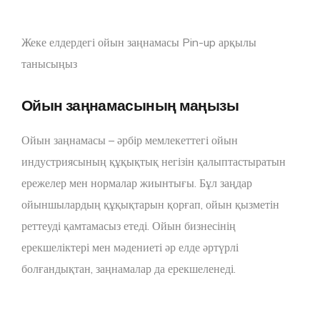
Жеке елдердегі ойын заңнамасы Pin-up арқылы
танысыңыз
Ойын заңнамасының маңызы
Ойын заңнамасы – әрбір мемлекеттегі ойын
индустриясының құқықтық негізін қалыптастыратын
ережелер мен нормалар жиынтығы. Бұл заңдар
ойыншылардың құқықтарын қорғап, ойын қызметін
реттеуді қамтамасыз етеді. Ойын бизнесінің
ерекшеліктері мен мәдениеті әр елде әртүрлі
болғандықтан, заңнамалар да ерекшеленеді.