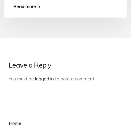
Read more
Leave a Reply
You must be
logged in
to post a comment.
Home