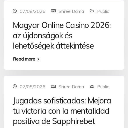
07/08/2026
Shree Dama
Public
Magyar Online Casino 2026:
az újdonságok és
lehetőségek áttekintése
Read more
07/08/2026
Shree Dama
Public
Jugadas sofisticadas: Mejora
tu victoria con la mentalidad
positiva de Sapphirebet