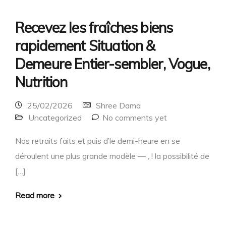
Recevez les fraîches biens
rapidement Situation &
Demeure Entier-sembler, Vogue,
Nutrition
25/02/2026
Shree Dama
Uncategorized
No comments yet
Nos retraits faits et puis d’le demi-heure en se
déroulent une plus grande modèle — , ! la possibilité de
[…]
Read more