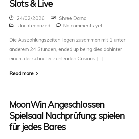
Slots & Live
24/02/2026
Shree Dama
Uncategorized
No comments yet
Die Auszahlungszeiten liegen zusammen mit 1 unter
anderem 24 Stunden, ended up being dies dahinter
einem der schneller zahlenden Casinos […]
Read more
MoonWin Angeschlossen
Spielsaal Nachprüfung: spielen
für jedes Bares