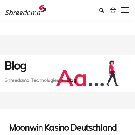
Blog
Shreedama Technologies
Blog
Moonwin Kasino Deutschland