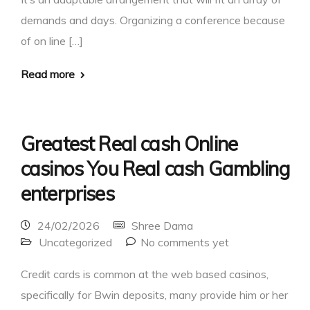
demands and days. Organizing a conference because
of on line […]
Read more
Greatest Real cash Online
casinos You Real cash Gambling
enterprises
24/02/2026
Shree Dama
Uncategorized
No comments yet
Credit cards is common at the web based casinos,
specifically for Bwin deposits, many provide him or her